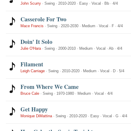
John Scurry
·
Swing
·
2010-2020
·
Easy
·
Vocal
·
Bb
·
4/4
Casserole For Two
Mace Francis
·
Swing
·
2020-2030
·
Medium
·
Vocal
·
F
·
4/4
Doin' It Solo
Julie O'Hara
·
Swing
·
2000-2010
·
Medium
·
Vocal
·
Ab
·
4/4
Filament
Leigh Carriage
·
Swing
·
2010-2020
·
Medium
·
Vocal
·
D
·
5/4
From Where We Came
Bruce Cale
·
Swing
·
1970-1980
·
Medium
·
Vocal
·
4/4
Get Happy
Monique DiMattina
·
Swing
·
2010-2020
·
Easy
·
Vocal
·
G
·
4/4