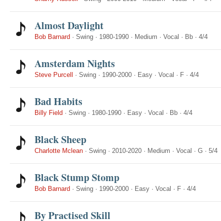
Almost Daylight
Bob Barnard
·
Swing
·
1980-1990
·
Medium
·
Vocal
·
Bb
·
4/4
Amsterdam Nights
Steve Purcell
·
Swing
·
1990-2000
·
Easy
·
Vocal
·
F
·
4/4
Bad Habits
Billy Field
·
Swing
·
1980-1990
·
Easy
·
Vocal
·
Bb
·
4/4
Black Sheep
Charlotte Mclean
·
Swing
·
2010-2020
·
Medium
·
Vocal
·
G
·
5/4
Black Stump Stomp
Bob Barnard
·
Swing
·
1990-2000
·
Easy
·
Vocal
·
F
·
4/4
By Practised Skill