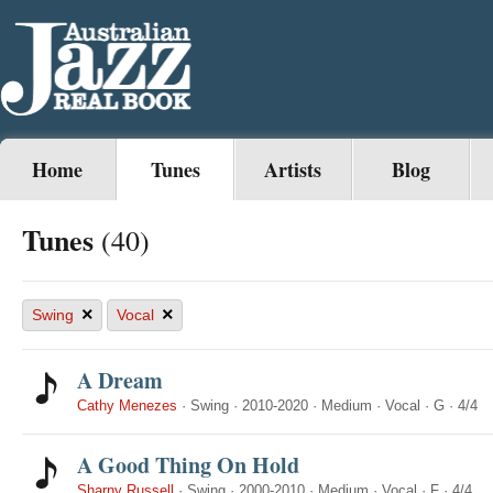
Home
Tunes
Artists
Blog
Tunes
(40)
×
×
Swing
Vocal
A Dream
Cathy Menezes
·
Swing
·
2010-2020
·
Medium
·
Vocal
·
G
·
4/4
A Good Thing On Hold
Sharny Russell
·
Swing
·
2000-2010
·
Medium
·
Vocal
·
F
·
4/4