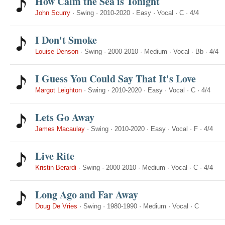
How Calm the Sea is Tonight
John Scurry
·
Swing
·
2010-2020
·
Easy
·
Vocal
·
C
·
4/4
I Don't Smoke
Louise Denson
·
Swing
·
2000-2010
·
Medium
·
Vocal
·
Bb
·
4/4
I Guess You Could Say That It's Love
Margot Leighton
·
Swing
·
2010-2020
·
Easy
·
Vocal
·
C
·
4/4
Lets Go Away
James Macaulay
·
Swing
·
2010-2020
·
Easy
·
Vocal
·
F
·
4/4
Live Rite
Kristin Berardi
·
Swing
·
2000-2010
·
Medium
·
Vocal
·
C
·
4/4
Long Ago and Far Away
Doug De Vries
·
Swing
·
1980-1990
·
Medium
·
Vocal
·
C