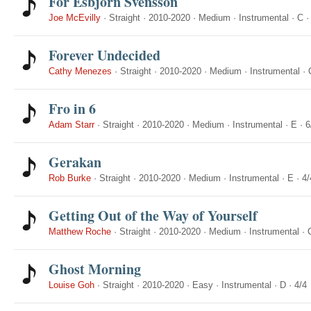
For Esbjorn Svensson
Joe McEvilly
·
Straight
·
2010-2020
·
Medium
·
Instrumental
·
C
Forever Undecided
Cathy Menezes
·
Straight
·
2010-2020
·
Medium
·
Instrumental
·
Fro in 6
Adam Starr
·
Straight
·
2010-2020
·
Medium
·
Instrumental
·
E
·
6
Gerakan
Rob Burke
·
Straight
·
2010-2020
·
Medium
·
Instrumental
·
E
·
4/
Getting Out of the Way of Yourself
Matthew Roche
·
Straight
·
2010-2020
·
Medium
·
Instrumental
·
Ghost Morning
Louise Goh
·
Straight
·
2010-2020
·
Easy
·
Instrumental
·
D
·
4/4