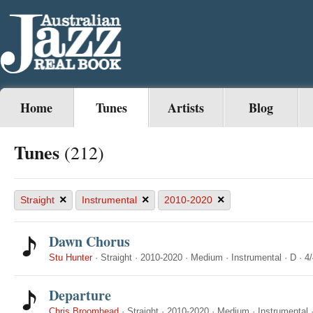
Home
Tunes
Artists
Blog
Tunes
(212)
×
×
×
Straight
Instrumental
2010-2020
Dawn Chorus
Stu Hunter
·
Straight
·
2010-2020
·
Medium
·
Instrumental
·
D
·
4/
Departure
Chris Broomhead
·
Straight
·
2010-2020
·
Medium
·
Instrumental