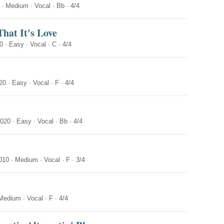
·
Medium
·
Vocal
·
Bb
·
4/4
hat It's Love
0
·
Easy
·
Vocal
·
C
·
4/4
20
·
Easy
·
Vocal
·
F
·
4/4
2020
·
Easy
·
Vocal
·
Bb
·
4/4
010
·
Medium
·
Vocal
·
F
·
3/4
Medium
·
Vocal
·
F
·
4/4