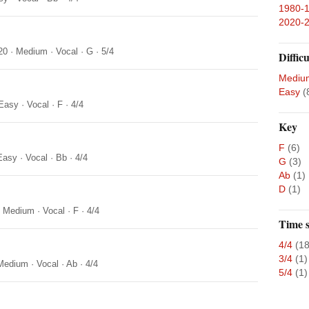
1980-
2020-
20
·
Medium
·
Vocal
·
G
·
5/4
Difficu
Mediu
Easy
(
Easy
·
Vocal
·
F
·
4/4
Key
F
(6)
Easy
·
Vocal
·
Bb
·
4/4
G
(3)
Ab
(1)
D
(1)
·
Medium
·
Vocal
·
F
·
4/4
Time s
4/4
(18
3/4
(1)
Medium
·
Vocal
·
Ab
·
4/4
5/4
(1)