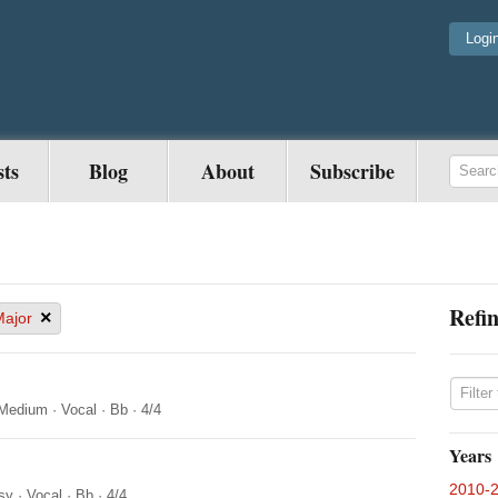
Logi
sts
Blog
About
Subscribe
Refin
×
Major
Medium
·
Vocal
·
Bb
·
4/4
Years
2010-
sy
·
Vocal
·
Bb
·
4/4