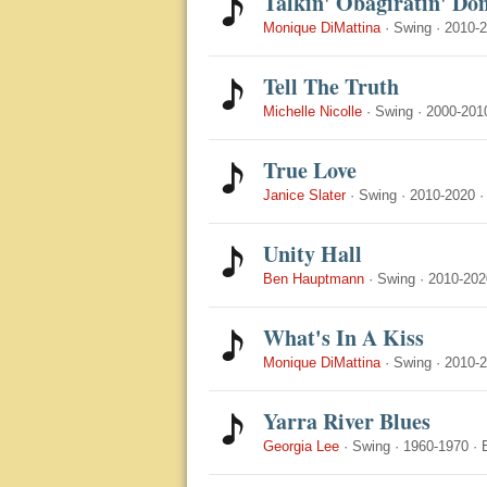
Talkin' Obagiratin' Dom
Monique DiMattina
·
Swing
·
2010-
Tell The Truth
Michelle Nicolle
·
Swing
·
2000-201
True Love
Janice Slater
·
Swing
·
2010-2020
Unity Hall
Ben Hauptmann
·
Swing
·
2010-202
What's In A Kiss
Monique DiMattina
·
Swing
·
2010-
Yarra River Blues
Georgia Lee
·
Swing
·
1960-1970
·