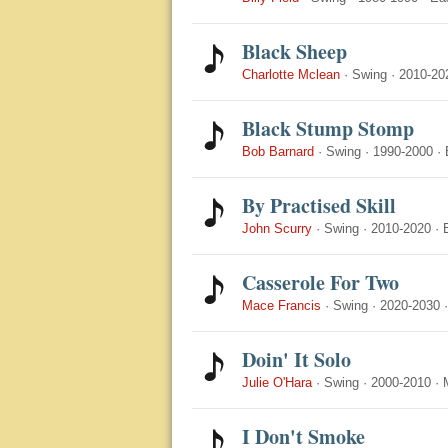
Black Sheep
Charlotte Mclean
·
Swing
·
2010-20
Black Stump Stomp
Bob Barnard
·
Swing
·
1990-2000
·
By Practised Skill
John Scurry
·
Swing
·
2010-2020
·
Casserole For Two
Mace Francis
·
Swing
·
2020-2030
Doin' It Solo
Julie O'Hara
·
Swing
·
2000-2010
·
I Don't Smoke