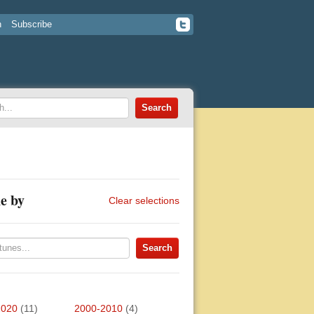
n
Subscribe
e by
Clear selections
2020
(11)
2000-2010
(4)