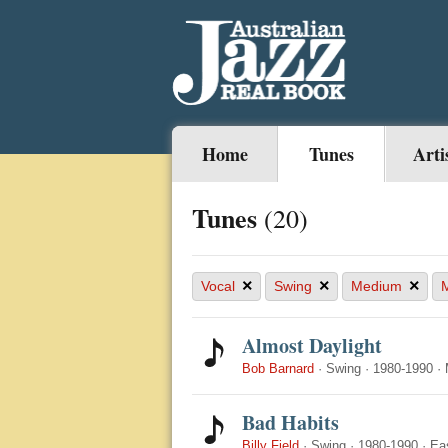
Home
Tunes
Arti
Tunes
(20)
×
×
×
Vocal
Swing
Medium
Almost Daylight
Bob Barnard
·
Swing
·
1980-1990
·
Bad Habits
Billy Field
·
Swing
·
1980-1990
·
Ea