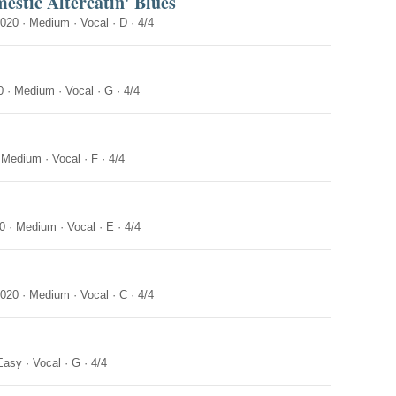
estic Altercatin' Blues
2020
·
Medium
·
Vocal
·
D
·
4/4
0
·
Medium
·
Vocal
·
G
·
4/4
·
Medium
·
Vocal
·
F
·
4/4
0
·
Medium
·
Vocal
·
E
·
4/4
2020
·
Medium
·
Vocal
·
C
·
4/4
Easy
·
Vocal
·
G
·
4/4