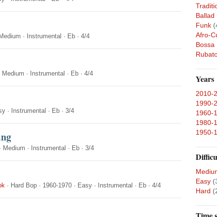
Traditi
Ballad
Funk
(
Afro-C
Medium
·
Instrumental
·
Eb
·
4/4
Bossa
Rubat
·
Medium
·
Instrumental
·
Eb
·
4/4
Years
2010-
1990-
sy
·
Instrumental
·
Eb
·
3/4
1960-
1980-
1950-
ing
·
Medium
·
Instrumental
·
Eb
·
3/4
Difficu
Mediu
Easy
(
ok
·
Hard Bop
·
1960-1970
·
Easy
·
Instrumental
·
Eb
·
4/4
Hard
(
Time s