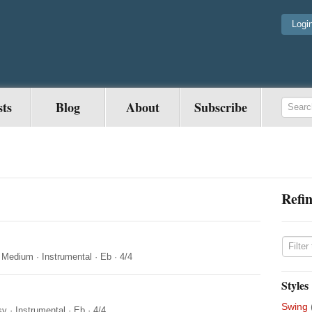
Logi
sts
Blog
About
Subscribe
Refin
·
Medium
·
Instrumental
·
Eb
·
4/4
Styles
Swing
sy
·
Instrumental
·
Eb
·
4/4