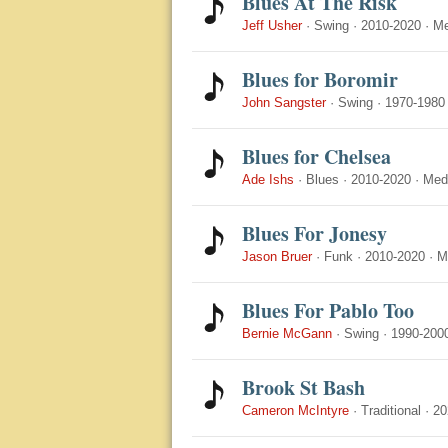
Blues At The Risk
Jeff Usher
·
Swing
·
2010-2020
·
M
Blues for Boromir
John Sangster
·
Swing
·
1970-1980
Blues for Chelsea
Ade Ishs
·
Blues
·
2010-2020
·
Med
Blues For Jonesy
Jason Bruer
·
Funk
·
2010-2020
·
M
Blues For Pablo Too
Bernie McGann
·
Swing
·
1990-200
Brook St Bash
Cameron McIntyre
·
Traditional
·
20