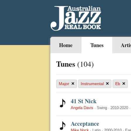
Home
Tunes
Arti
Tunes
(104)
×
×
×
Major
Instrumental
Eb
41 St Nick
Angela Davis
·
Swing
·
2010-2020
Acceptance
Mike Nock
·
Latin
·
2000-2010
·
Ea