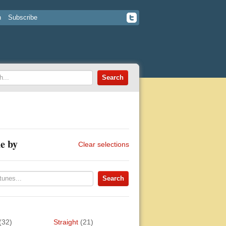
n
Subscribe
e by
Clear selections
(32)
Straight
(21)