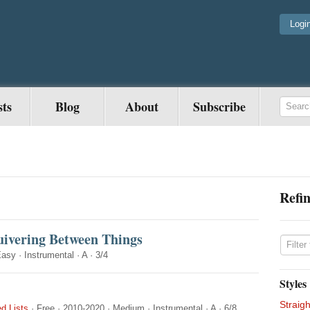
Logi
sts
Blog
About
Subscribe
Refin
ivering Between Things
Easy
·
Instrumental
·
A
·
3/4
Styles
Straigh
d Lists
·
Free
·
2010-2020
·
Medium
·
Instrumental
·
A
·
6/8