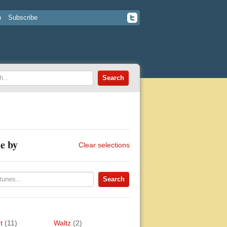
n
Subscribe
e by
Clear selections
t
(11)
Waltz
(2)