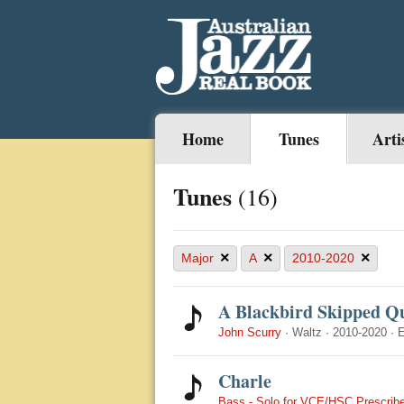
Home
Tunes
Arti
Tunes
(16)
×
×
×
Major
A
2010-2020
A Blackbird Skipped Qu
John Scurry
·
Waltz
·
2010-2020
·
Charle
Bass - Solo for VCE/HSC Prescribe