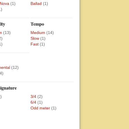
 Nova
(1)
Ballad
(1)
1)
lty
Tempo
m
(13)
Medium
(14)
2)
Slow
(1)
1)
Fast
(1)
mental
(12)
4)
ignature
)
3/4
(2)
6/4
(1)
Odd meter
(1)