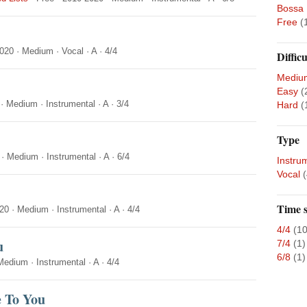
Bossa
Free
(
020
·
Medium
·
Vocal
·
A
·
4/4
Difficu
Mediu
Easy
(
·
Medium
·
Instrumental
·
A
·
3/4
Hard
(
Type
·
Medium
·
Instrumental
·
A
·
6/4
Instru
Vocal
(
Time s
20
·
Medium
·
Instrumental
·
A
·
4/4
4/4
(10
u
7/4
(1)
6/8
(1)
Medium
·
Instrumental
·
A
·
4/4
 To You