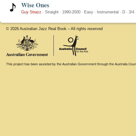
Wise Ones
Guy Strazz
·
Straight
·
1990-2000
·
Easy
·
Instrumental
·
D
·
3/4
© 2026 Australian Jazz Real Book – All rights reserved
This project has been assisted by the Australian Government through the Australia Counci