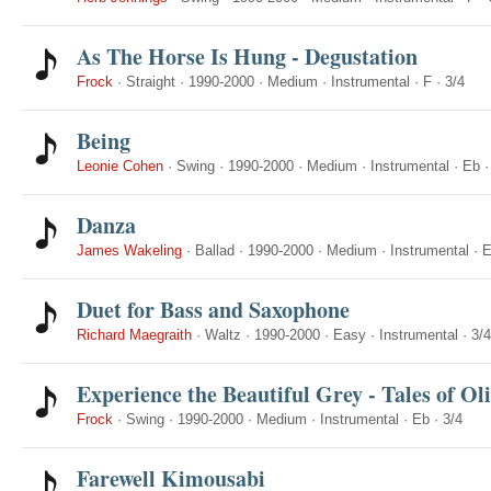
As The Horse Is Hung - Degustation
Frock
·
Straight
·
1990-2000
·
Medium
·
Instrumental
·
F
·
3/4
Being
Leonie Cohen
·
Swing
·
1990-2000
·
Medium
·
Instrumental
·
Eb
Danza
James Wakeling
·
Ballad
·
1990-2000
·
Medium
·
Instrumental
·
Duet for Bass and Saxophone
Richard Maegraith
·
Waltz
·
1990-2000
·
Easy
·
Instrumental
·
3/4
Experience the Beautiful Grey - Tales of Ol
Frock
·
Swing
·
1990-2000
·
Medium
·
Instrumental
·
Eb
·
3/4
Farewell Kimousabi