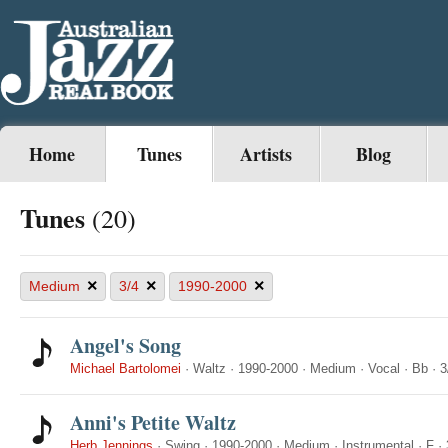
Home
Tunes
Artists
Blog
Tunes
(20)
×
×
×
Medium
3/4
1990-2000
Angel's Song
Michael Bartolomei
·
Waltz
·
1990-2000
·
Medium
·
Vocal
·
Bb
·
3
Anni's Petite Waltz
Herb Jennings
·
Swing
·
1990-2000
·
Medium
·
Instrumental
·
F
·