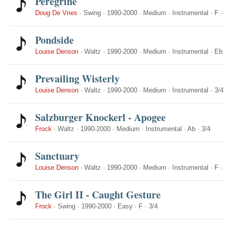
Peregrine
Doug De Vries
·
Swing
·
1990-2000
·
Medium
·
Instrumental
·
F
·
Pondside
Louise Denson
·
Waltz
·
1990-2000
·
Medium
·
Instrumental
·
Eb
Prevailing Wisterly
Louise Denson
·
Waltz
·
1990-2000
·
Medium
·
Instrumental
·
3/4
Salzburger Knockerl - Apogee
Frock
·
Waltz
·
1990-2000
·
Medium
·
Instrumental
·
Ab
·
3/4
Sanctuary
Louise Denson
·
Waltz
·
1990-2000
·
Medium
·
Instrumental
·
F
·
The Girl II - Caught Gesture
Frock
·
Swing
·
1990-2000
·
Easy
·
F
·
3/4