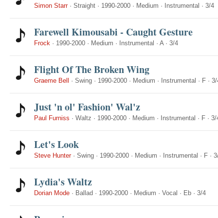
Simon Starr
·
Straight
·
1990-2000
·
Medium
·
Instrumental
·
3/4
Farewell Kimousabi - Caught Gesture
Frock
·
1990-2000
·
Medium
·
Instrumental
·
A
·
3/4
Flight Of The Broken Wing
Graeme Bell
·
Swing
·
1990-2000
·
Medium
·
Instrumental
·
F
·
3/
Just 'n ol' Fashion' Wal'z
Paul Furniss
·
Waltz
·
1990-2000
·
Medium
·
Instrumental
·
F
·
3/
Let's Look
Steve Hunter
·
Swing
·
1990-2000
·
Medium
·
Instrumental
·
F
·
3
Lydia's Waltz
Dorian Mode
·
Ballad
·
1990-2000
·
Medium
·
Vocal
·
Eb
·
3/4