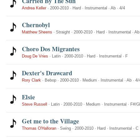
Carried By The Sun
Andrea Keller
·
2000-2010
·
Hard
·
Instrumental
·
Ab
·
4/4
Chernobyl
Matthew Sheens
·
Straight
·
2000-2010
·
Hard
·
Instrumental
·
Ab
Choro Dos Migrantes
Doug De Vries
·
Latin
·
2000-2010
·
Hard
·
Instrumental
·
F
Dexter's Drawcard
Rory Clark
·
Bebop
·
2000-2010
·
Medium
·
Instrumental
·
Ab
·
4/
Elsie
Steve Russell
·
Latin
·
2000-2010
·
Medium
·
Instrumental
·
F#/G
Get me to the Village
Thomas O'Halloran
·
Swing
·
2000-2010
·
Hard
·
Instrumental
·
C