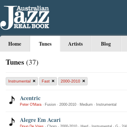
Home
Tunes
Artists
Blog
Tunes
(37)
×
×
×
Instrumental
Fast
2000-2010
Acentric
Peter O'Mara
·
Fusion
·
2000-2010
·
Medium
·
Instrumental
Alegre Em Acari
Doug De Vries
·
Choro
·
2000-2010
·
Hard
·
Instrumental
·
G
·
2/4