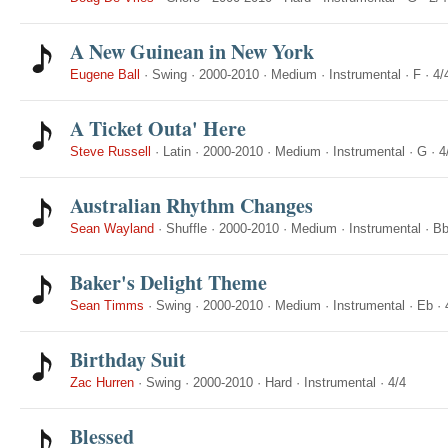
A New Guinean in New York
Eugene Ball
·
Swing
·
2000-2010
·
Medium
·
Instrumental
·
F
·
4/
A Ticket Outa' Here
Steve Russell
·
Latin
·
2000-2010
·
Medium
·
Instrumental
·
G
·
4
Australian Rhythm Changes
Sean Wayland
·
Shuffle
·
2000-2010
·
Medium
·
Instrumental
·
B
Baker's Delight Theme
Sean Timms
·
Swing
·
2000-2010
·
Medium
·
Instrumental
·
Eb
·
Birthday Suit
Zac Hurren
·
Swing
·
2000-2010
·
Hard
·
Instrumental
·
4/4
Blessed