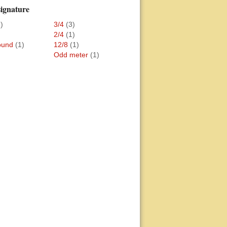
ignature
)
3/4
(3)
2/4
(1)
und
(1)
12/8
(1)
Odd meter
(1)