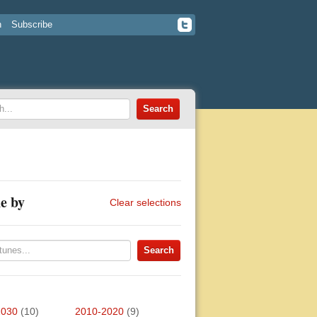
n
Subscribe
e by
Clear selections
2030
(10)
2010-2020
(9)