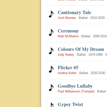
Cautionary Tale
Josh Bennier
·
Ballad
·
2010-2020
Ceremony
Matt McMahon
·
Ballad
·
2000-201
Colours Of My Dream
Judy Bailey
·
Ballad
·
1970-1980
·
Flicker #5
Andrea Keller
·
Ballad
·
2020-2030
Goodbye Lullaby
Paul Williamson (Trumpet)
·
Ballad
Gypsy Twist