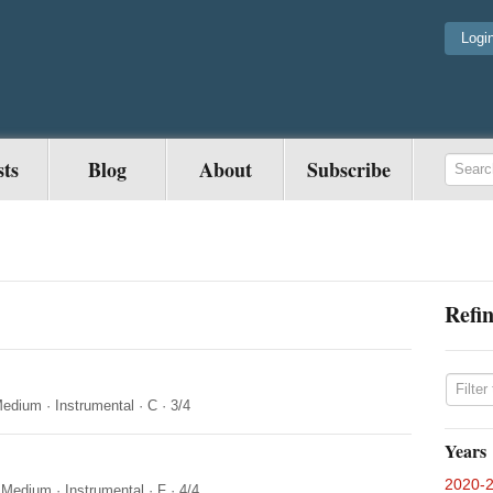
Logi
sts
Blog
About
Subscribe
Refin
edium
·
Instrumental
·
C
·
3/4
Years
2020-
·
Medium
·
Instrumental
·
F
·
4/4