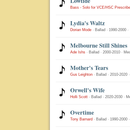
Lowtide
Bass - Solo for VCE/HSC Prescribe
Lydia's Waltz
Dorian Mode
·
Ballad
·
1990-2000
·
Melbourne Still Shines
Ade Ishs
·
Ballad
·
2000-2010
·
Me
Mother's Tears
Gus Leighton
·
Ballad
·
2010-2020
Orwell's Wife
Holli Scott
·
Ballad
·
2020-2030
·
M
Overtime
Tony Barnard
·
Ballad
·
1990-2000