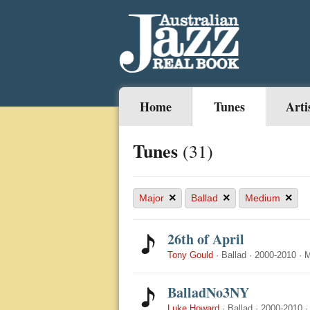
Home
Tunes
Arti
Tunes
(31)
×
×
×
Major
Ballad
Medium
26th of April
Tony Gould
·
Ballad
·
2000-2010
·
M
BalladNo3NY
Luke Howard
·
Ballad
·
2000-2010