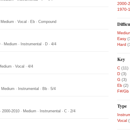
2000-
1970-
·
Medium
·
Vocal
·
Eb
·
Compound
Difficu
Mediu
Easy
(
0
·
Medium
·
Instrumental
·
D
·
4/4
Hard
(
Key
Medium
·
Vocal
·
4/4
C
(11)
D
(3)
G
(3)
Eb
(2)
·
Medium
·
Instrumental
·
Bb
·
5/4
F#/Gb
Type
·
2000-2010
·
Medium
·
Instrumental
·
C
·
2/4
Instru
Vocal
(