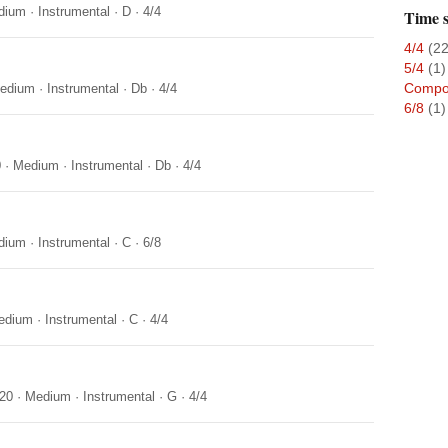
dium
·
Instrumental
·
D
·
4/4
Time s
4/4
(22
5/4
(1)
Compo
edium
·
Instrumental
·
Db
·
4/4
6/8
(1)
0
·
Medium
·
Instrumental
·
Db
·
4/4
dium
·
Instrumental
·
C
·
6/8
edium
·
Instrumental
·
C
·
4/4
20
·
Medium
·
Instrumental
·
G
·
4/4