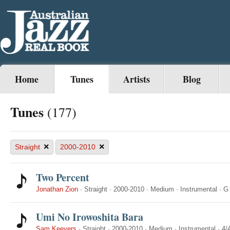
Home
Tunes
Artists
Blog
Tunes
(177)
×
×
Straight
2000-2010
Two Percent
Jonathan Zion
·
Straight
·
2000-2010
·
Medium
·
Instrumental
·
G
Umi No Irowoshita Bara
Sam Keevers
·
Straight
·
2000-2010
·
Medium
·
Instrumental
·
4/