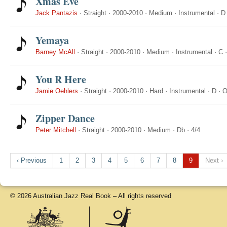
Xmas Eve
Jack Pantazis
·
Straight
·
2000-2010
·
Medium
·
Instrumental
·
D
Yemaya
Barney McAll
·
Straight
·
2000-2010
·
Medium
·
Instrumental
·
C
You R Here
Jamie Oehlers
·
Straight
·
2000-2010
·
Hard
·
Instrumental
·
D
·
O
Zipper Dance
Peter Mitchell
·
Straight
·
2000-2010
·
Medium
·
Db
·
4/4
‹ Previous
1
2
3
4
5
6
7
8
9
Next ›
© 2026 Australian Jazz Real Book – All rights reserved