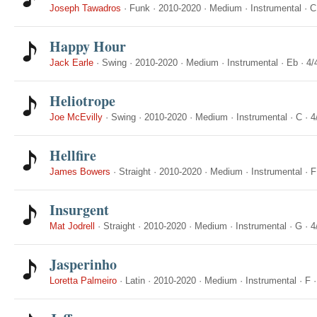
Joseph Tawadros
·
Funk
·
2010-2020
·
Medium
·
Instrumental
·
C
Happy Hour
Jack Earle
·
Swing
·
2010-2020
·
Medium
·
Instrumental
·
Eb
·
4/
Heliotrope
Joe McEvilly
·
Swing
·
2010-2020
·
Medium
·
Instrumental
·
C
·
4
Hellfire
James Bowers
·
Straight
·
2010-2020
·
Medium
·
Instrumental
·
F
Insurgent
Mat Jodrell
·
Straight
·
2010-2020
·
Medium
·
Instrumental
·
G
·
4
Jasperinho
Loretta Palmeiro
·
Latin
·
2010-2020
·
Medium
·
Instrumental
·
F