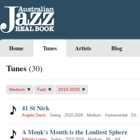
Home
Tunes
Artists
Blog
Tunes
(30)
×
×
×
Medium
Fast
2010-2020
41 St Nick
Angela Davis
·
Swing
·
2010-2020
·
Medium
·
Instrumental
·
Eb
·
A Monk's Month is the Lonliest Sphere
Alfredo Lopes
·
Swing
·
2010-2020
·
Medium
·
Bb
·
4/4