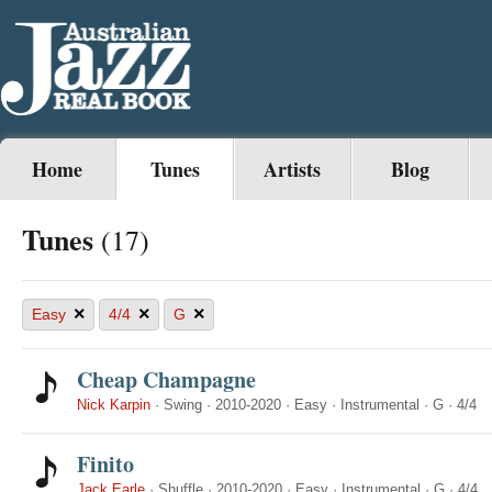
Home
Tunes
Artists
Blog
Tunes
(17)
×
×
×
Easy
4/4
G
Cheap Champagne
Nick Karpin
·
Swing
·
2010-2020
·
Easy
·
Instrumental
·
G
·
4/4
Finito
Jack Earle
·
Shuffle
·
2010-2020
·
Easy
·
Instrumental
·
G
·
4/4