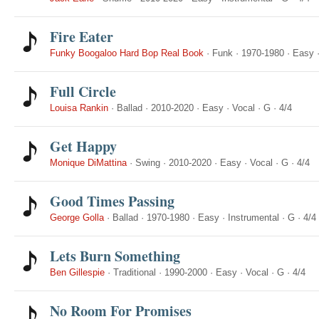
Fire Eater
Funky Boogaloo Hard Bop Real Book
·
Funk
·
1970-1980
·
Easy
Full Circle
Louisa Rankin
·
Ballad
·
2010-2020
·
Easy
·
Vocal
·
G
·
4/4
Get Happy
Monique DiMattina
·
Swing
·
2010-2020
·
Easy
·
Vocal
·
G
·
4/4
Good Times Passing
George Golla
·
Ballad
·
1970-1980
·
Easy
·
Instrumental
·
G
·
4/4
Lets Burn Something
Ben Gillespie
·
Traditional
·
1990-2000
·
Easy
·
Vocal
·
G
·
4/4
No Room For Promises