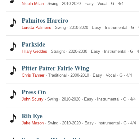
Nicola Milan
·
Swing
·
2010-2020
·
Easy
·
Vocal
·
G
·
4/4
Palmitos Hareiro
Loretta Palmeiro
·
Swing
·
2010-2020
·
Easy
·
Instrumental
·
G
·
Parkside
Hilary Geddes
·
Straight
·
2020-2030
·
Easy
·
Instrumental
·
G
·
4
Pitter Patter Fairie Wing
Chris Tanner
·
Traditional
·
2000-2010
·
Easy
·
Vocal
·
G
·
4/4
Press On
John Scurry
·
Swing
·
2010-2020
·
Easy
·
Instrumental
·
G
·
4/4
Rib Eye
Jake Mason
·
Swing
·
2010-2020
·
Easy
·
Instrumental
·
G
·
4/4