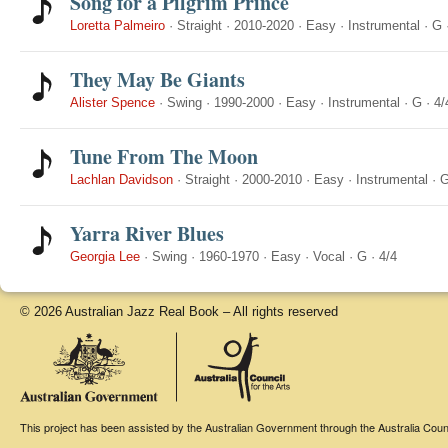
Song for a Pilgrim Prince
Loretta Palmeiro
·
Straight
·
2010-2020
·
Easy
·
Instrumental
·
G
They May Be Giants
Alister Spence
·
Swing
·
1990-2000
·
Easy
·
Instrumental
·
G
·
4/
Tune From The Moon
Lachlan Davidson
·
Straight
·
2000-2010
·
Easy
·
Instrumental
·
Yarra River Blues
Georgia Lee
·
Swing
·
1960-1970
·
Easy
·
Vocal
·
G
·
4/4
© 2026 Australian Jazz Real Book – All rights reserved
This project has been assisted by the Australian Government through the Australia Counci