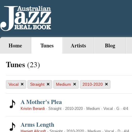
Home
Tunes
Artists
Blog
Tunes
(23)
×
×
×
×
Vocal
Straight
Medium
2010-2020
A Mother's Plea
Kristin Berardi
·
Straight
·
2010-2020
·
Medium
·
Vocal
·
G
·
4/4
Arms Length
Harriett Allcroft
·
Straight
·
2010-2020
·
Medium
·
Vocal
·
D
·
4/4