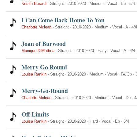
Kristin Berardi
·
Straight
·
2010-2020
·
Medium
·
Vocal
·
Eb
·
5/4
I Can Come Back Home To You
Charlotte Mclean
·
Straight
·
2010-2020
·
Medium
·
Vocal
·
A
·
4/4
Joan of Burwood
Monique DiMattina
·
Straight
·
2010-2020
·
Easy
·
Vocal
·
A
·
4/4
Merry Go Round
Louisa Rankin
·
Straight
·
2010-2020
·
Medium
·
Vocal
·
F#/Gb
·
Merry-Go-Round
Charlotte Mclean
·
Straight
·
2010-2020
·
Medium
·
Vocal
·
Db
·
4
Off Limits
Louisa Rankin
·
Straight
·
2010-2020
·
Hard
·
Vocal
·
Eb
·
5/4