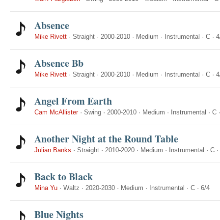
Absence
Mike Rivett
·
Straight
·
2000-2010
·
Medium
·
Instrumental
·
C
·
4
Absence Bb
Mike Rivett
·
Straight
·
2000-2010
·
Medium
·
Instrumental
·
C
·
4
Angel From Earth
Cam McAllister
·
Swing
·
2000-2010
·
Medium
·
Instrumental
·
C
Another Night at the Round Table
Julian Banks
·
Straight
·
2010-2020
·
Medium
·
Instrumental
·
C
Back to Black
Mina Yu
·
Waltz
·
2020-2030
·
Medium
·
Instrumental
·
C
·
6/4
Blue Nights