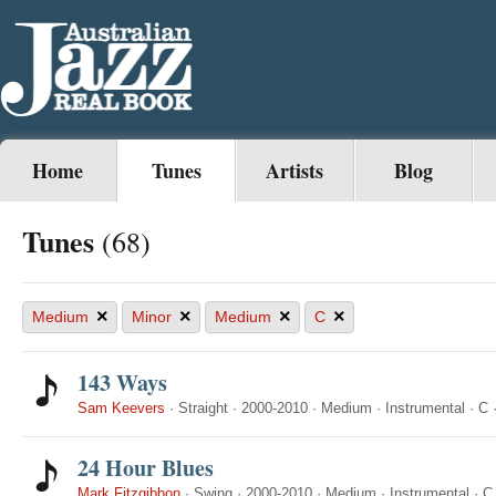
Home
Tunes
Artists
Blog
Tunes
(68)
×
×
×
×
Medium
Minor
Medium
C
143 Ways
Sam Keevers
·
Straight
·
2000-2010
·
Medium
·
Instrumental
·
C
24 Hour Blues
Mark Fitzgibbon
·
Swing
·
2000-2010
·
Medium
·
Instrumental
·
C