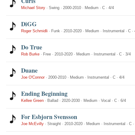
Curls
Michael Story
·
Swing
·
2000-2010
·
Medium
·
C
·
4/4
DiGG
Roger Schmidli
·
Funk
·
2010-2020
·
Medium
·
Instrumental
·
C
·
Do True
Rob Burke
·
Free
·
2010-2020
·
Medium
·
Instrumental
·
C
·
3/4
Duane
Joe O'Connor
·
2000-2010
·
Medium
·
Instrumental
·
C
·
4/4
Ending Beginning
Kellee Green
·
Ballad
·
2020-2030
·
Medium
·
Vocal
·
C
·
6/4
For Esbjorn Svensson
Joe McEvilly
·
Straight
·
2010-2020
·
Medium
·
Instrumental
·
C