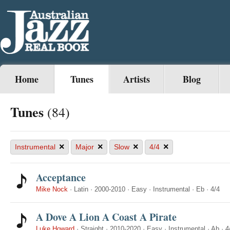
Home
Tunes
Artists
Blog
Tunes
(84)
×
×
×
×
Instrumental
Major
Slow
4/4
Acceptance
Mike Nock
·
Latin
·
2000-2010
·
Easy
·
Instrumental
·
Eb
·
4/4
A Dove A Lion A Coast A Pirate
Luke Howard
·
Straight
·
2010-2020
·
Easy
·
Instrumental
·
Ab
·
4