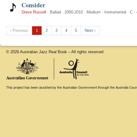
Consider
Steve Russell
·
Ballad
·
2000-2010
·
Medium
·
Instrumental
·
C
·
‹ Previous
1
2
3
4
5
Next ›
© 2026 Australian Jazz Real Book – All rights reserved
This project has been assisted by the Australian Government through the Australia Counci