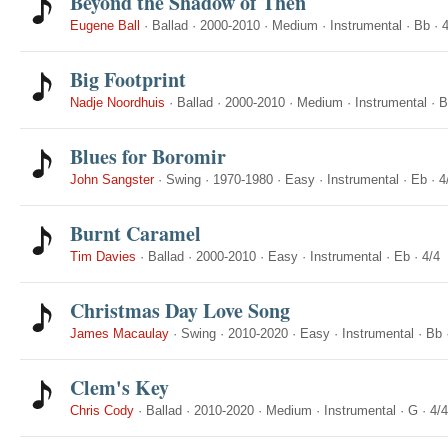
Beyond the Shadow of Then
Eugene Ball
·
Ballad
·
2000-2010
·
Medium
·
Instrumental
·
Bb
·
4
Big Footprint
Nadje Noordhuis
·
Ballad
·
2000-2010
·
Medium
·
Instrumental
·
B
Blues for Boromir
John Sangster
·
Swing
·
1970-1980
·
Easy
·
Instrumental
·
Eb
·
4
Burnt Caramel
Tim Davies
·
Ballad
·
2000-2010
·
Easy
·
Instrumental
·
Eb
·
4/4
Christmas Day Love Song
James Macaulay
·
Swing
·
2010-2020
·
Easy
·
Instrumental
·
Bb
Clem's Key
Chris Cody
·
Ballad
·
2010-2020
·
Medium
·
Instrumental
·
G
·
4/4