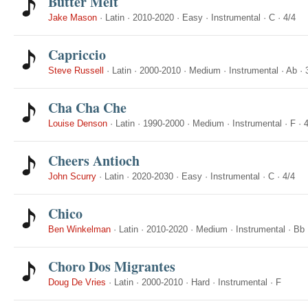
Butter Melt
Jake Mason
·
Latin
·
2010-2020
·
Easy
·
Instrumental
·
C
·
4/4
Capriccio
Steve Russell
·
Latin
·
2000-2010
·
Medium
·
Instrumental
·
Ab
·
Cha Cha Che
Louise Denson
·
Latin
·
1990-2000
·
Medium
·
Instrumental
·
F
·
4
Cheers Antioch
John Scurry
·
Latin
·
2020-2030
·
Easy
·
Instrumental
·
C
·
4/4
Chico
Ben Winkelman
·
Latin
·
2010-2020
·
Medium
·
Instrumental
·
Bb
Choro Dos Migrantes
Doug De Vries
·
Latin
·
2000-2010
·
Hard
·
Instrumental
·
F