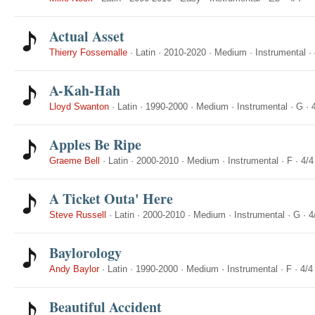
Actual Asset
Thierry Fossemalle
·
Latin
·
2010-2020
·
Medium
·
Instrumental
·
A-Kah-Hah
Lloyd Swanton
·
Latin
·
1990-2000
·
Medium
·
Instrumental
·
G
·
Apples Be Ripe
Graeme Bell
·
Latin
·
2000-2010
·
Medium
·
Instrumental
·
F
·
4/4
A Ticket Outa' Here
Steve Russell
·
Latin
·
2000-2010
·
Medium
·
Instrumental
·
G
·
4
Baylorology
Andy Baylor
·
Latin
·
1990-2000
·
Medium
·
Instrumental
·
F
·
4/4
Beautiful Accident