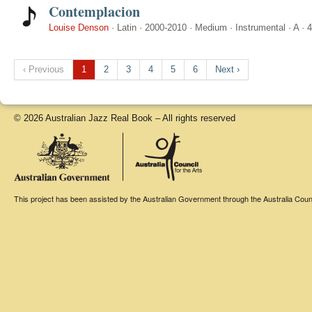
Contemplacion
Louise Denson
·
Latin
·
2000-2010
·
Medium
·
Instrumental
·
A
·
4
‹ Previous
1
2
3
4
5
6
Next ›
© 2026 Australian Jazz Real Book – All rights reserved
This project has been assisted by the Australian Government through the Australia Counci