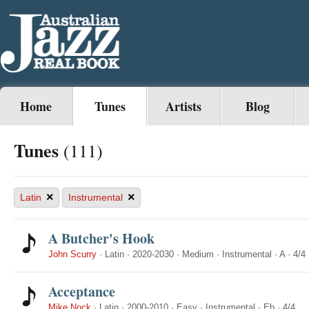
Home
Tunes
Artists
Blog
Tunes
(111)
×
×
Latin
Instrumental
A Butcher's Hook
John Scurry
·
Latin
·
2020-2030
·
Medium
·
Instrumental
·
A
·
4/4
Acceptance
Mike Nock
·
Latin
·
2000-2010
·
Easy
·
Instrumental
·
Eb
·
4/4