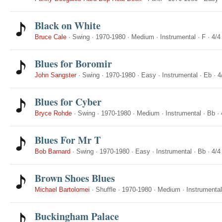
Black on White
Bruce Cale
·
Swing
·
1970-1980
·
Medium
·
Instrumental
·
F
·
4/4
Blues for Boromir
John Sangster
·
Swing
·
1970-1980
·
Easy
·
Instrumental
·
Eb
·
4
Blues for Cyber
Bryce Rohde
·
Swing
·
1970-1980
·
Medium
·
Instrumental
·
Bb
·
Blues For Mr T
Bob Barnard
·
Swing
·
1970-1980
·
Easy
·
Instrumental
·
Bb
·
4/4
Brown Shoes Blues
Michael Bartolomei
·
Shuffle
·
1970-1980
·
Medium
·
Instrumental
Buckingham Palace