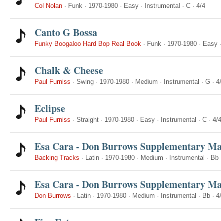
Col Nolan
·
Funk
·
1970-1980
·
Easy
·
Instrumental
·
C
·
4/4
Canto G Bossa
Funky Boogaloo Hard Bop Real Book
·
Funk
·
1970-1980
·
Easy
Chalk & Cheese
Paul Furniss
·
Swing
·
1970-1980
·
Medium
·
Instrumental
·
G
·
4
Eclipse
Paul Furniss
·
Straight
·
1970-1980
·
Easy
·
Instrumental
·
C
·
4/
Esa Cara - Don Burrows Supplementary Ma
Backing Tracks
·
Latin
·
1970-1980
·
Medium
·
Instrumental
·
Bb
Esa Cara - Don Burrows Supplementary Ma
Don Burrows
·
Latin
·
1970-1980
·
Medium
·
Instrumental
·
Bb
·
4