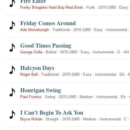
Fire Eater
Funky Boogaloo Hard Bop Real Book
·
Funk
·
1970-1980
·
Easy
Friday Comes Around
Ade Monsbourgh
·
Traditional
·
1970-1980
·
Easy
·
Instrumental
Good Times Passing
George Golla
·
Ballad
·
1970-1980
·
Easy
·
Instrumental
·
G
·
4/4
Halcyon Days
Roger Bell
·
Traditional
·
1970-1980
·
Easy
·
Instrumental
·
Eb
·
4
Hourigan Swing
Paul Furniss
·
Swing
·
1970-1980
·
Medium
·
Instrumental
·
Eb
·
I Can't Begin To Ask You
Bryce Rohde
·
Straight
·
1970-1980
·
Medium
·
Instrumental
·
C