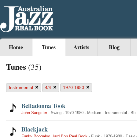
Home
Tunes
Artists
Blog
Tunes
(35)
×
×
×
Instrumental
4/4
1970-1980
Belladonna Took
John Sangster
·
Swing
·
1970-1980
·
Medium
·
Instrumental
·
Bb
Blackjack
Funky Boogaloo Hard Bop Real Book
·
Funk
·
1970-1980
·
Easy