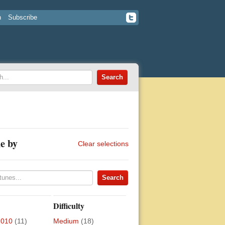
n
Subscribe
e by
Clear selections
Difficulty
2010
(11)
Medium
(18)