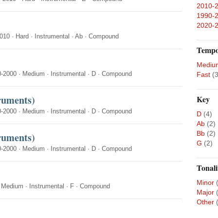
2010-
1990-
2020-
010
·
Hard
·
Instrumental
·
Ab
·
Compound
Temp
Mediu
0-2000
·
Medium
·
Instrumental
·
D
·
Compound
Fast
(3
truments)
Key
0-2000
·
Medium
·
Instrumental
·
D
·
Compound
D
(4)
Ab
(2)
Bb
(2)
truments)
G
(2)
0-2000
·
Medium
·
Instrumental
·
D
·
Compound
Tonali
Minor
·
Medium
·
Instrumental
·
F
·
Compound
Major
Other