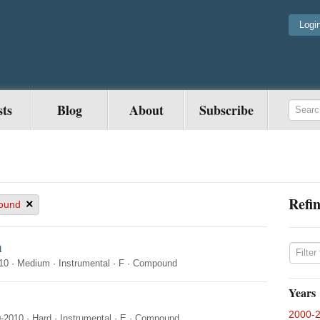
Logi
sts
Blog
About
Subscribe
Refin
×
ound
m
10
·
Medium
·
Instrumental
·
F
·
Compound
Years
2000-
-2010
·
Hard
·
Instrumental
·
E
·
Compound