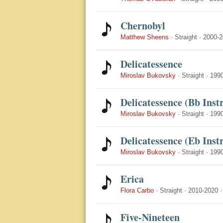
Chernobyl
Matthew Sheens
·
Straight
·
2000-2
Delicatessence
Miroslav Bukovsky
·
Straight
·
199
Delicatessence (Bb Ins
Miroslav Bukovsky
·
Straight
·
199
Delicatessence (Eb Ins
Miroslav Bukovsky
·
Straight
·
199
Erica
Flora Carbo
·
Straight
·
2010-2020
Five-Nineteen