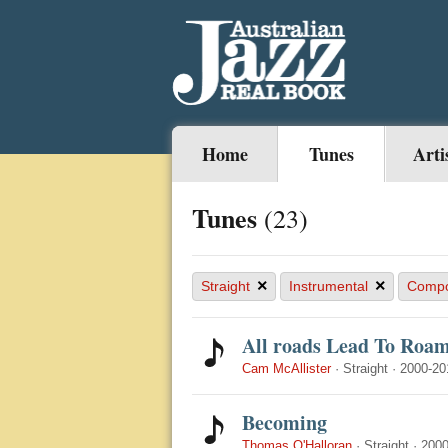
Home
Tunes
Arti
Tunes
(23)
×
×
Straight
Instrumental
Comp
All roads Lead To Roa
Cam McAllister
·
Straight
·
2000-20
Becoming
Thomas O'Halloran
·
Straight
·
2000