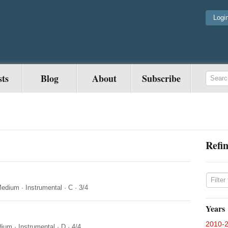
Logi
sts
Blog
About
Subscribe
Refin
edium
·
Instrumental
·
C
·
3/4
Years
2010-
dium
·
Instrumental
·
D
·
4/4