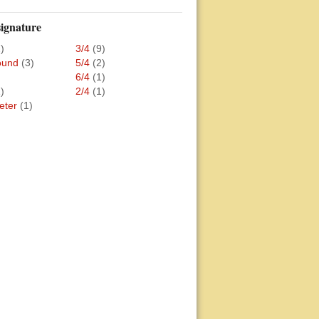
ignature
)
3/4
(9)
und
(3)
5/4
(2)
6/4
(1)
)
2/4
(1)
eter
(1)