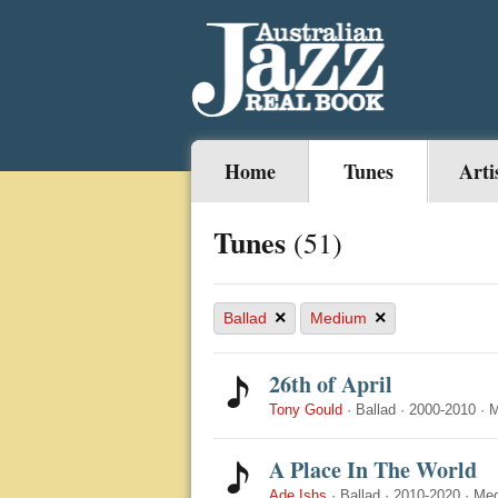
Home
Tunes
Arti
Tunes
(51)
×
×
Ballad
Medium
26th of April
Tony Gould
·
Ballad
·
2000-2010
·
M
A Place In The World
Ade Ishs
·
Ballad
·
2010-2020
·
Me