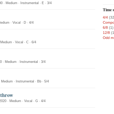
00
·
Medium
·
Instrumental
·
E
·
3/4
Time s
4/4
(32
Compo
edium
·
Vocal
·
D
·
4/4
6/8
(1)
12/8
(1
Odd m
·
Medium
·
Vocal
·
C
·
6/4
10
·
Medium
·
Instrumental
·
3/4
·
Medium
·
Instrumental
·
Bb
·
5/4
athrow
2020
·
Medium
·
Vocal
·
G
·
4/4