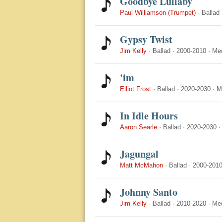
Goodbye Lullaby
Paul Williamson (Trumpet)
·
Ballad
Gypsy Twist
Jim Kelly
·
Ballad
·
2000-2010
·
Me
'im
Elliot Frost
·
Ballad
·
2020-2030
·
M
In Idle Hours
Aaron Searle
·
Ballad
·
2020-2030
Jagungal
Matt McMahon
·
Ballad
·
2000-201
Johnny Santo
Jim Kelly
·
Ballad
·
2010-2020
·
Me