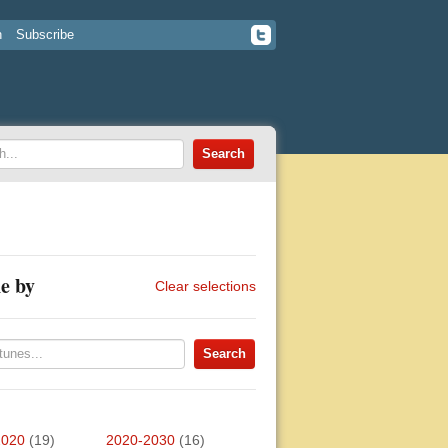
n
Subscribe
e by
Clear selections
2020
(19)
2020-2030
(16)