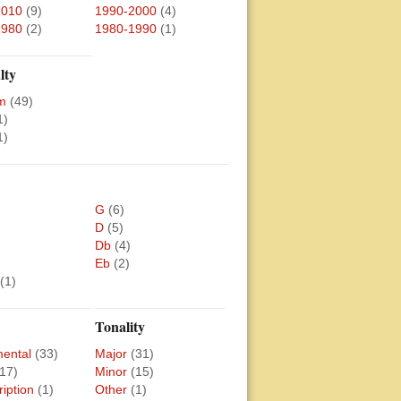
2010
(9)
1990-2000
(4)
1980
(2)
1980-1990
(1)
lty
m
(49)
1)
1)
G
(6)
D
(5)
Db
(4)
Eb
(2)
(1)
Tonality
mental
(33)
Major
(31)
(17)
Minor
(15)
ription
(1)
Other
(1)