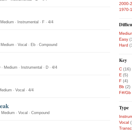
2000-
1970-
·
Medium
·
Instrumental
·
F
·
4/4
Difficu
Mediu
Easy
(
·
Medium
·
Vocal
·
Eb
·
Compound
Hard
(
Key
0
·
Medium
·
Instrumental
·
D
·
4/4
C
(16)
E
(5)
F
(4)
Bb
(2)
Medium
·
Vocal
·
4/4
F#/Gb
reak
Type
·
Medium
·
Vocal
·
Compound
Instru
Vocal
Transc