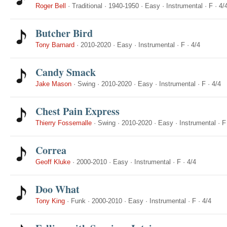
Roger Bell
·
Traditional
·
1940-1950
·
Easy
·
Instrumental
·
F
·
4/
Butcher Bird
Tony Barnard
·
2010-2020
·
Easy
·
Instrumental
·
F
·
4/4
Candy Smack
Jake Mason
·
Swing
·
2010-2020
·
Easy
·
Instrumental
·
F
·
4/4
Chest Pain Express
Thierry Fossemalle
·
Swing
·
2010-2020
·
Easy
·
Instrumental
·
F
Correa
Geoff Kluke
·
2000-2010
·
Easy
·
Instrumental
·
F
·
4/4
Doo What
Tony King
·
Funk
·
2000-2010
·
Easy
·
Instrumental
·
F
·
4/4