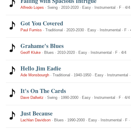
Falling with Spacious Intrigue
Alfredo Lopes
·
Swing
·
2010-2020
·
Easy
·
Instrumental
·
F
·
4/4
Got You Covered
Paul Furniss
·
Traditional
·
2020-2030
·
Easy
·
Instrumental
·
F
·
Grahame's Blues
Geoff Kluke
·
Blues
·
2010-2020
·
Easy
·
Instrumental
·
F
·
4/4
Hello Jim Eadie
Ade Monsbourgh
·
Traditional
·
1940-1950
·
Easy
·
Instrumental
It's On The Cards
Dave Dallwitz
·
Swing
·
1990-2000
·
Easy
·
Instrumental
·
F
·
4/4
Just Because
Lachlan Davidson
·
Blues
·
1990-2000
·
Easy
·
Instrumental
·
F
·