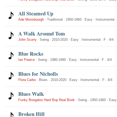
All Steamed Up
Ade Monsbourgh
·
Traditional
·
1950-1960
·
Easy
·
Instrumental
A Walk Around Tom
John Scurry
·
Swing
·
2010-2020
·
Easy
·
Instrumental
·
F
·
4/4
Blue Rocks
Ian Pearce
·
Swing
·
1980-1990
·
Easy
·
Instrumental
·
F
·
4/4
Blues for Nicholls
Flora Carbo
·
Blues
·
2010-2020
·
Easy
·
Instrumental
·
F
·
4/4
Blues Walk
Funky Boogaloo Hard Bop Real Book
·
Swing
·
1950-1960
·
Easy
Broken Hill