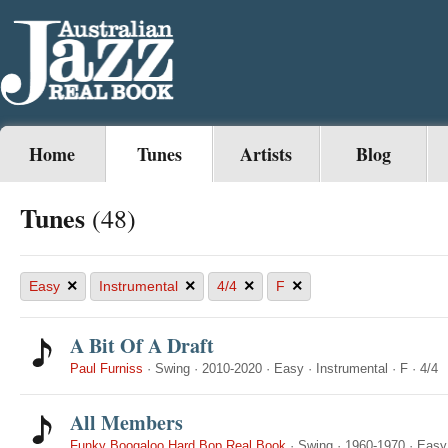
Home
Tunes
Artists
Blog
Tunes
(48)
×
×
×
×
Easy
Instrumental
4/4
F
A Bit Of A Draft
Paul Furniss
·
Swing
·
2010-2020
·
Easy
·
Instrumental
·
F
·
4/4
All Members
Funky Boogaloo Hard Bop Real Book
·
Swing
·
1960-1970
·
Easy