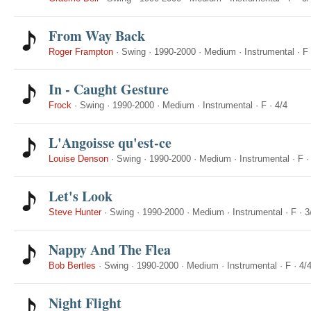
From Way Back
Roger Frampton
·
Swing
·
1990-2000
·
Medium
·
Instrumental
·
F
In - Caught Gesture
Frock
·
Swing
·
1990-2000
·
Medium
·
Instrumental
·
F
·
4/4
L'Angoisse qu'est-ce
Louise Denson
·
Swing
·
1990-2000
·
Medium
·
Instrumental
·
F
Let's Look
Steve Hunter
·
Swing
·
1990-2000
·
Medium
·
Instrumental
·
F
·
3
Nappy And The Flea
Bob Bertles
·
Swing
·
1990-2000
·
Medium
·
Instrumental
·
F
·
4/
Night Flight