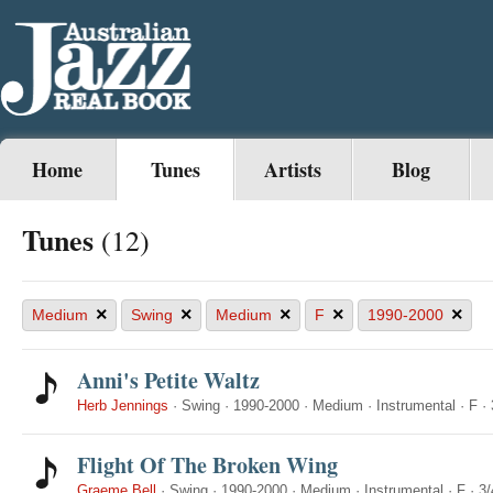
Home
Tunes
Artists
Blog
Tunes
(12)
×
×
×
×
×
Medium
Swing
Medium
F
1990-2000
Anni's Petite Waltz
Herb Jennings
·
Swing
·
1990-2000
·
Medium
·
Instrumental
·
F
·
Flight Of The Broken Wing
Graeme Bell
·
Swing
·
1990-2000
·
Medium
·
Instrumental
·
F
·
3/