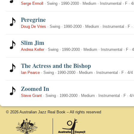
Serge Ermoll
·
Swing
·
1990-2000
·
Medium
·
Instrumental
·
F
·
4
Peregrine
Doug De Vries
·
Swing
·
1990-2000
·
Medium
·
Instrumental
·
F
·
Slim Jim
Andrea Keller
·
Swing
·
1990-2000
·
Medium
·
Instrumental
·
F
·
4
The Actress and the Bishop
Ian Pearce
·
Swing
·
1990-2000
·
Medium
·
Instrumental
·
F
·
4/4
Zoomed In
Steve Grant
·
Swing
·
1990-2000
·
Medium
·
Instrumental
·
F
·
4/
© 2026 Australian Jazz Real Book – All rights reserved