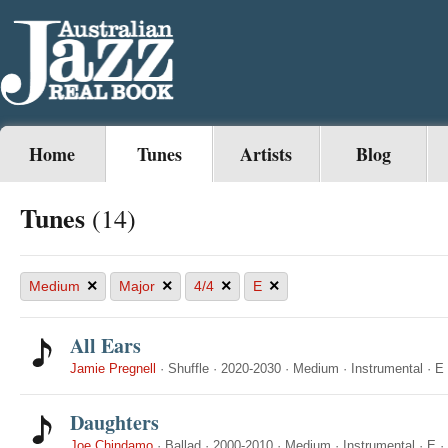
Home
Tunes
Artists
Blog
Tunes
(14)
×
×
×
×
Medium
Major
4/4
E
All Ears
Jamie Pregnell
·
Shuffle
·
2020-2030
·
Medium
·
Instrumental
·
E
Daughters
Joe Chindamo
·
Ballad
·
2000-2010
·
Medium
·
Instrumental
·
E
·