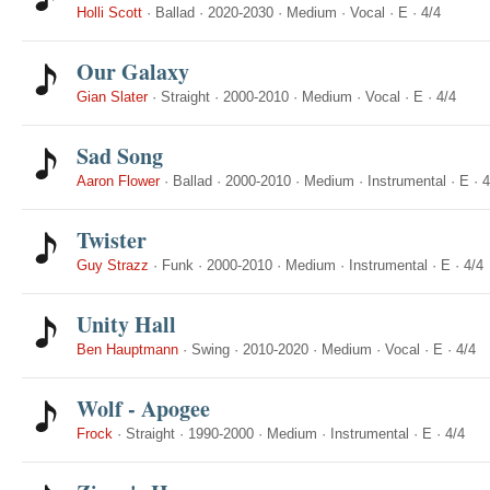
Holli Scott
·
Ballad
·
2020-2030
·
Medium
·
Vocal
·
E
·
4/4
Our Galaxy
Gian Slater
·
Straight
·
2000-2010
·
Medium
·
Vocal
·
E
·
4/4
Sad Song
Aaron Flower
·
Ballad
·
2000-2010
·
Medium
·
Instrumental
·
E
·
4
Twister
Guy Strazz
·
Funk
·
2000-2010
·
Medium
·
Instrumental
·
E
·
4/4
Unity Hall
Ben Hauptmann
·
Swing
·
2010-2020
·
Medium
·
Vocal
·
E
·
4/4
Wolf - Apogee
Frock
·
Straight
·
1990-2000
·
Medium
·
Instrumental
·
E
·
4/4