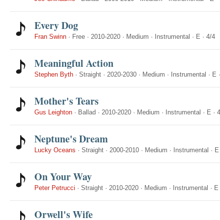
Every Dog
Fran Swinn
·
Free
·
2010-2020
·
Medium
·
Instrumental
·
E
·
4/4
Meaningful Action
Stephen Byth
·
Straight
·
2020-2030
·
Medium
·
Instrumental
·
E
Mother's Tears
Gus Leighton
·
Ballad
·
2010-2020
·
Medium
·
Instrumental
·
E
·
4
Neptune's Dream
Lucky Oceans
·
Straight
·
2000-2010
·
Medium
·
Instrumental
·
E
On Your Way
Peter Petrucci
·
Straight
·
2010-2020
·
Medium
·
Instrumental
·
E
Orwell's Wife