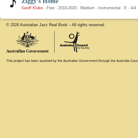
Ziggy's Home
Geoff Kluke
·
Free
·
2010-2020
·
Medium
·
Instrumental
·
E
·
4/4
© 2026 Australian Jazz Real Book – All rights reserved
This project has been assisted by the Australian Government through the Australia Counci