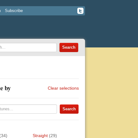
n
Subscribe
e by
Clear selections
(34)
Straight
(29)