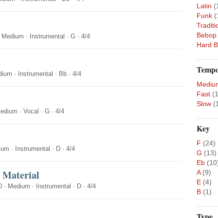
Latin
(
Funk
(
Traditi
Bebop
·
Medium
·
Instrumental
·
G
·
4/4
Hard 
Temp
dium
·
Instrumental
·
Bb
·
4/4
Mediu
Fast
(
Slow
(
edium
·
Vocal
·
G
·
4/4
Key
F
(24)
ium
·
Instrumental
·
D
·
4/4
G
(13)
Eb
(10
 Material
A
(9)
E
(4)
0
·
Medium
·
Instrumental
·
D
·
4/4
B
(1)
Type