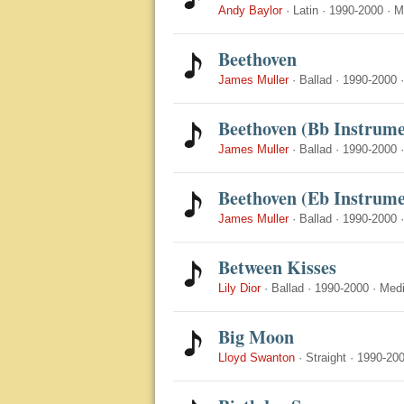
Andy Baylor
·
Latin
·
1990-2000
·
M
Beethoven
James Muller
·
Ballad
·
1990-2000
Beethoven (Bb Instrume
James Muller
·
Ballad
·
1990-2000
Beethoven (Eb Instrume
James Muller
·
Ballad
·
1990-2000
Between Kisses
Lily Dior
·
Ballad
·
1990-2000
·
Med
Big Moon
Lloyd Swanton
·
Straight
·
1990-20