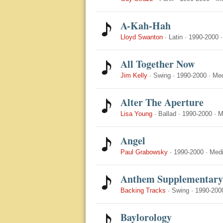
A-Kah-Hah
Lloyd Swanton
·
Latin
·
1990-2000
All Together Now
Jim Kelly
·
Swing
·
1990-2000
·
Me
Alter The Aperture
Lisa Young
·
Ballad
·
1990-2000
·
M
Angel
Paul Grabowsky
·
1990-2000
·
Med
Anthem Supplementary
Backing Tracks
·
Swing
·
1990-200
Baylorology