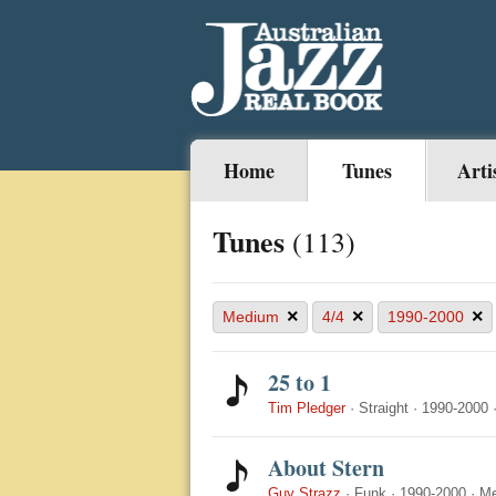
Home
Tunes
Arti
Tunes
(113)
×
×
×
Medium
4/4
1990-2000
25 to 1
Tim Pledger
·
Straight
·
1990-2000
About Stern
Guy Strazz
·
Funk
·
1990-2000
·
M