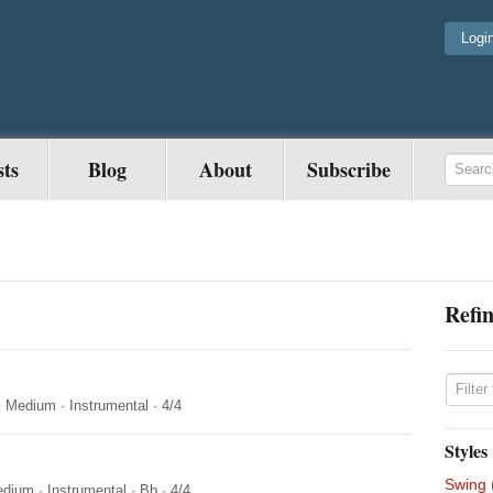
Logi
sts
Blog
About
Subscribe
Refin
·
Medium
·
Instrumental
·
4/4
Styles
Swing
edium
·
Instrumental
·
Bb
·
4/4