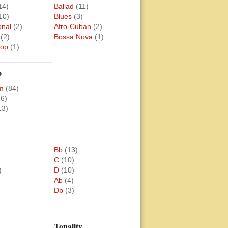
14)
Ballad
(11)
10)
Blues
(3)
onal
(2)
Afro-Cuban
(2)
(2)
Bossa Nova
(1)
Bop
(1)
o
m
(84)
16)
13)
Bb
(13)
C
(10)
)
D
(10)
Ab
(4)
Db
(3)
Tonality