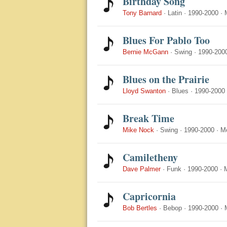
Birthday Song
Tony Barnard
·
Latin
·
1990-2000
·
Blues For Pablo Too
Bernie McGann
·
Swing
·
1990-200
Blues on the Prairie
Lloyd Swanton
·
Blues
·
1990-2000
Break Time
Mike Nock
·
Swing
·
1990-2000
·
M
Camiletheny
Dave Palmer
·
Funk
·
1990-2000
·
Capricornia
Bob Bertles
·
Bebop
·
1990-2000
·