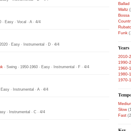
Ballad
Waltz
(
Bossa
Countr
0
·
Easy
·
Vocal
·
A
·
4/4
Rubat
Funk
(
2020
·
Easy
·
Instrumental
·
D
·
4/4
Years
2010-
1990-
ok
·
Swing
·
1950-1960
·
Easy
·
Instrumental
·
F
·
4/4
1960-
1980-
1970-
·
Easy
·
Instrumental
·
A
·
4/4
Temp
Mediu
Slow
(
asy
·
Instrumental
·
C
·
4/4
Fast
(2
Key