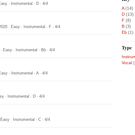
Easy
·
Instrumental
·
D
·
4/4
A
(14)
D
(13)
F
(8)
B
(3)
2020
·
Easy
·
Instrumental
·
F
·
4/4
Eb
(1)
Type
·
Easy
·
Instrumental
·
Bb
·
4/4
Instru
Vocal
(
Easy
·
Instrumental
·
A
·
4/4
sy
·
Instrumental
·
D
·
4/4
·
Easy
·
Instrumental
·
C
·
4/4