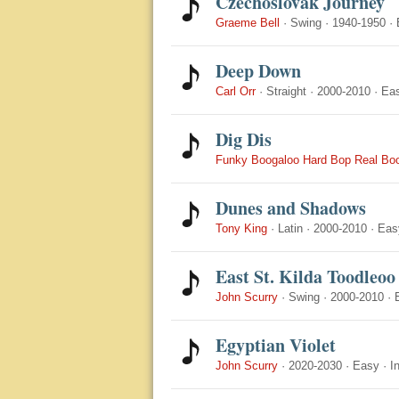
Czechoslovak Journey
Graeme Bell
·
Swing
·
1940-1950
·
Deep Down
Carl Orr
·
Straight
·
2000-2010
·
Ea
Dig Dis
Funky Boogaloo Hard Bop Real Bo
Dunes and Shadows
Tony King
·
Latin
·
2000-2010
·
Eas
East St. Kilda Toodleoo
John Scurry
·
Swing
·
2000-2010
·
Egyptian Violet
John Scurry
·
2020-2030
·
Easy
·
I