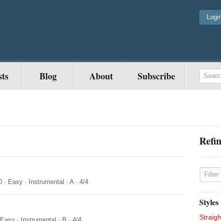
Logi
sts
Blog
About
Subscribe
Refin
0
·
Easy
·
Instrumental
·
A
·
4/4
Styles
Straigh
Easy
·
Instrumental
·
B
·
4/4