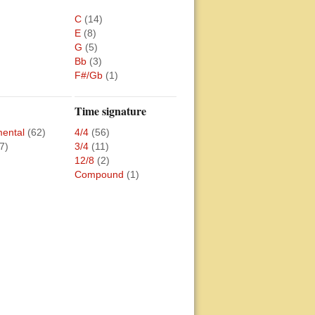
C
(14)
E
(8)
G
(5)
Bb
(3)
F#/Gb
(1)
Time signature
mental
(62)
4/4
(56)
7)
3/4
(11)
12/8
(2)
Compound
(1)