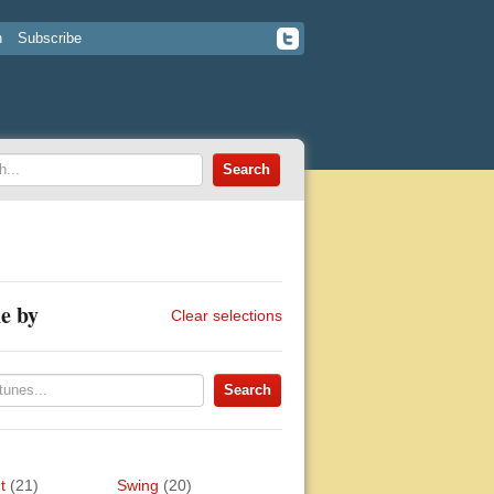
n
Subscribe
e by
Clear selections
t
(21)
Swing
(20)