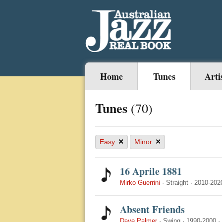
Home
Tunes
Arti
Tunes
(70)
×
×
Easy
Minor
16 Aprile 1881
Mirko Guerrini
·
Straight
·
2010-202
Absent Friends
Dave Palmer
·
Swing
·
1990-2000
·