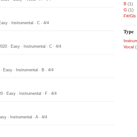
B
(1)
G
(1)
F#/Gb
Easy
·
Instrumental
·
C
·
4/4
Type
Instru
2020
·
Easy
·
Instrumental
·
C
·
4/4
Vocal
(
·
Easy
·
Instrumental
·
B
·
4/4
20
·
Easy
·
Instrumental
·
F
·
4/4
asy
·
Instrumental
·
A
·
4/4