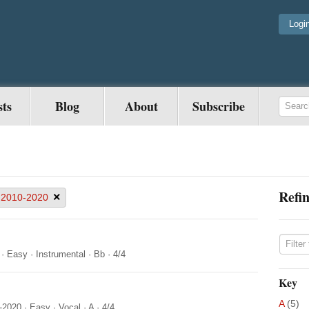
Logi
sts
Blog
About
Subscribe
Refin
×
2010-2020
·
Easy
·
Instrumental
·
Bb
·
4/4
Key
A
(5)
-2020
·
Easy
·
Vocal
·
A
·
4/4