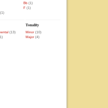
Bb
(1)
F
(1)
(1)
Tonality
mental
(13)
Minor
(10)
1)
Major
(4)