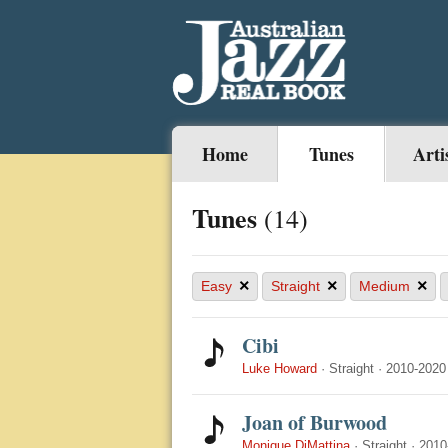
Home
Tunes
Arti
Tunes
(14)
×
×
×
Easy
Straight
Medium
Cibi
Luke Howard
·
Straight
·
2010-2020
Joan of Burwood
Monique DiMattina
·
Straight
·
2010