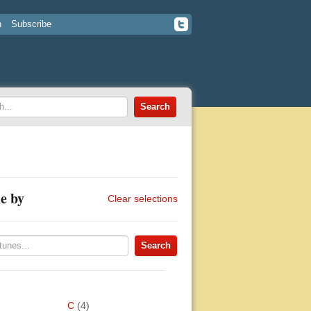
n
Subscribe
e by
Clear selections
C
(4)