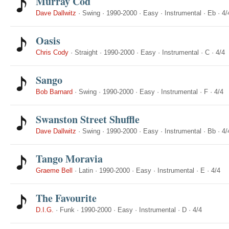
Murray Cod
Dave Dallwitz
·
Swing
·
1990-2000
·
Easy
·
Instrumental
·
Eb
·
4/
Oasis
Chris Cody
·
Straight
·
1990-2000
·
Easy
·
Instrumental
·
C
·
4/4
Sango
Bob Barnard
·
Swing
·
1990-2000
·
Easy
·
Instrumental
·
F
·
4/4
Swanston Street Shuffle
Dave Dallwitz
·
Swing
·
1990-2000
·
Easy
·
Instrumental
·
Bb
·
4/
Tango Moravia
Graeme Bell
·
Latin
·
1990-2000
·
Easy
·
Instrumental
·
E
·
4/4
The Favourite
D.I.G.
·
Funk
·
1990-2000
·
Easy
·
Instrumental
·
D
·
4/4