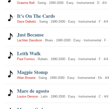
Graeme Bell
·
Swing
·
1990-2000
·
Easy
·
Instrumental
·
D
·
4/4
It's On The Cards
Dave Dallwitz
·
Swing
·
1990-2000
·
Easy
·
Instrumental
·
F
·
4/4
Just Because
Lachlan Davidson
·
Blues
·
1990-2000
·
Easy
·
Instrumental
·
F
·
Leith Walk
Paul Furniss
·
Rubato
·
1990-2000
·
Easy
·
Instrumental
·
F
·
4/4
Magpie Stomp
Allan Browne
·
Swing
·
1990-2000
·
Easy
·
Instrumental
·
Eb
·
4/
Mare de agosto
Louise Denson
·
Latin
·
1990-2000
·
Easy
·
Instrumental
·
C
·
4/4