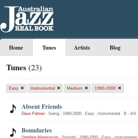
Home
Tunes
Artists
Blog
Tunes
(23)
×
×
×
×
Easy
Instrumental
Medium
1990-2000
Absent Friends
Dave Palmer
·
Swing
·
1990-2000
·
Easy
·
Instrumental
·
B
·
4/4
Boundaries
Stephen Magnusson
·
Straight
·
1990-2000
·
Easy
·
Instrumental