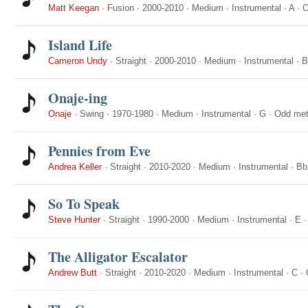
Matt Keegan
·
Fusion
·
2000-2010
·
Medium
·
Instrumental
·
A
·
O
Island Life
Cameron Undy
·
Straight
·
2000-2010
·
Medium
·
Instrumental
·
B
Onaje-ing
Onaje
·
Swing
·
1970-1980
·
Medium
·
Instrumental
·
G
·
Odd met
Pennies from Eve
Andrea Keller
·
Straight
·
2010-2020
·
Medium
·
Instrumental
·
Bb
So To Speak
Steve Hunter
·
Straight
·
1990-2000
·
Medium
·
Instrumental
·
E
The Alligator Escalator
Andrew Butt
·
Straight
·
2010-2020
·
Medium
·
Instrumental
·
C
·