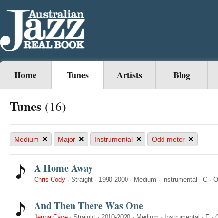
Home
Tunes
Artists
Blog
Tunes
(16)
×
×
×
×
Medium
Major
Instrumental
Odd meter
A Home Away
Chris Cody
·
Straight
·
1990-2000
·
Medium
·
Instrumental
·
C
·
O
And Then There Was One
Jenna Cave
·
Straight
·
2010-2020
·
Medium
·
Instrumental
·
F
·