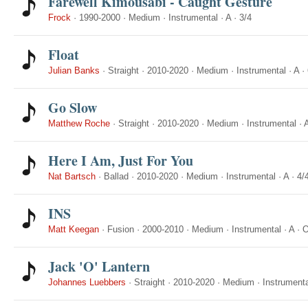
Farewell Kimousabi - Caught Gesture
Frock
·
1990-2000
·
Medium
·
Instrumental
·
A
·
3/4
Float
Julian Banks
·
Straight
·
2010-2020
·
Medium
·
Instrumental
·
A
·
Go Slow
Matthew Roche
·
Straight
·
2010-2020
·
Medium
·
Instrumental
·
Here I Am, Just For You
Nat Bartsch
·
Ballad
·
2010-2020
·
Medium
·
Instrumental
·
A
·
4/
INS
Matt Keegan
·
Fusion
·
2000-2010
·
Medium
·
Instrumental
·
A
·
O
Jack 'O' Lantern
Johannes Luebbers
·
Straight
·
2010-2020
·
Medium
·
Instrumenta