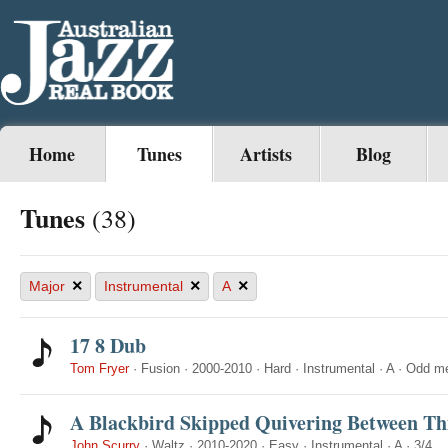
Home
Tunes
Artists
Blog
Tunes
(38)
×
×
×
Major
Instrumental
A
17 8 Dub
Tom Fryer
·
Fusion
·
2000-2010
·
Hard
·
Instrumental
·
A
·
Odd me
A Blackbird Skipped Quivering Between Th
John Scurry
·
Waltz
·
2010-2020
·
Easy
·
Instrumental
·
A
·
3/4