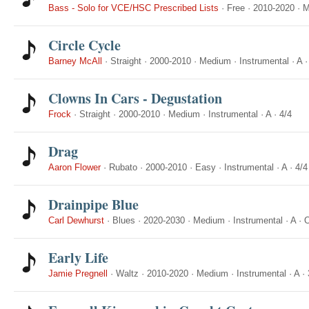
Bass - Solo for VCE/HSC Prescribed Lists
·
Free
·
2010-2020
·
M
Circle Cycle
Barney McAll
·
Straight
·
2000-2010
·
Medium
·
Instrumental
·
A
Clowns In Cars - Degustation
Frock
·
Straight
·
2000-2010
·
Medium
·
Instrumental
·
A
·
4/4
Drag
Aaron Flower
·
Rubato
·
2000-2010
·
Easy
·
Instrumental
·
A
·
4/4
Drainpipe Blue
Carl Dewhurst
·
Blues
·
2020-2030
·
Medium
·
Instrumental
·
A
·
O
Early Life
Jamie Pregnell
·
Waltz
·
2010-2020
·
Medium
·
Instrumental
·
A
·