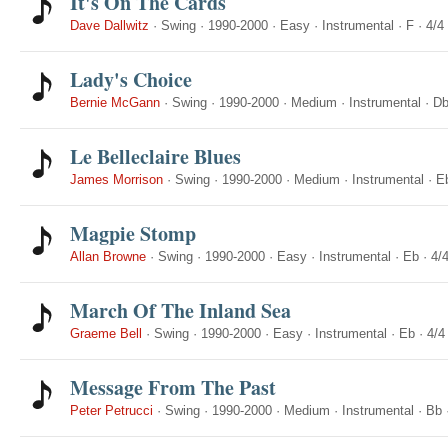
It's On The Cards
Dave Dallwitz
·
Swing
·
1990-2000
·
Easy
·
Instrumental
·
F
·
4/4
Lady's Choice
Bernie McGann
·
Swing
·
1990-2000
·
Medium
·
Instrumental
·
D
Le Belleclaire Blues
James Morrison
·
Swing
·
1990-2000
·
Medium
·
Instrumental
·
E
Magpie Stomp
Allan Browne
·
Swing
·
1990-2000
·
Easy
·
Instrumental
·
Eb
·
4/
March Of The Inland Sea
Graeme Bell
·
Swing
·
1990-2000
·
Easy
·
Instrumental
·
Eb
·
4/4
Message From The Past
Peter Petrucci
·
Swing
·
1990-2000
·
Medium
·
Instrumental
·
Bb