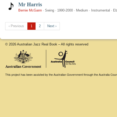
Mr Harris
Bernie McGann
·
Swing
·
1990-2000
·
Medium
·
Instrumental
·
E
‹ Previous
1
2
Next ›
© 2026 Australian Jazz Real Book – All rights reserved
This project has been assisted by the Australian Government through the Australia Counci