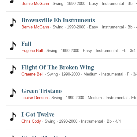
Bernie McGann
·
Swing
·
1990-2000
·
Easy
·
Instrumental
·
Bb
·
Brownsville Eb Instruments
Bernie McGann
·
Swing
·
1990-2000
·
Easy
·
Instrumental
·
Bb
·
Fall
Eugene Ball
·
Swing
·
1990-2000
·
Easy
·
Instrumental
·
Eb
·
3/4
Flight Of The Broken Wing
Graeme Bell
·
Swing
·
1990-2000
·
Medium
·
Instrumental
·
F
·
3/
Green Tristano
Louise Denson
·
Swing
·
1990-2000
·
Medium
·
Instrumental
·
Eb
I Got Twelve
Chris Cody
·
Swing
·
1990-2000
·
Instrumental
·
Bb
·
4/4