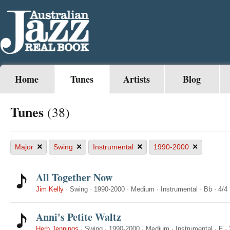
Home
Tunes
Artists
Blog
Tunes
(38)
×
×
×
×
Major
Swing
Instrumental
1990-2000
All Together Now
Jim Kelly
·
Swing
·
1990-2000
·
Medium
·
Instrumental
·
Bb
·
4/4
Anni's Petite Waltz
Herb Jennings
·
Swing
·
1990-2000
·
Medium
·
Instrumental
·
F
·