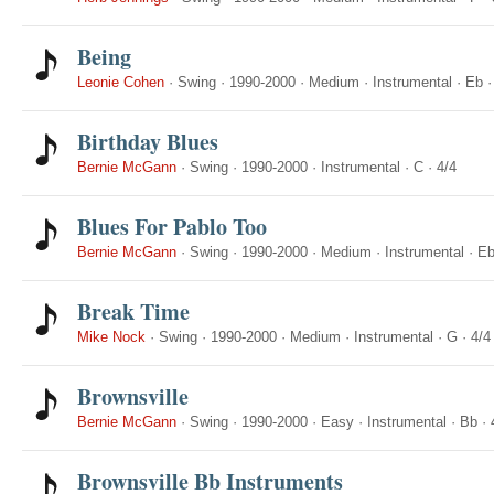
Being
Leonie Cohen
·
Swing
·
1990-2000
·
Medium
·
Instrumental
·
Eb
Birthday Blues
Bernie McGann
·
Swing
·
1990-2000
·
Instrumental
·
C
·
4/4
Blues For Pablo Too
Bernie McGann
·
Swing
·
1990-2000
·
Medium
·
Instrumental
·
E
Break Time
Mike Nock
·
Swing
·
1990-2000
·
Medium
·
Instrumental
·
G
·
4/4
Brownsville
Bernie McGann
·
Swing
·
1990-2000
·
Easy
·
Instrumental
·
Bb
·
Brownsville Bb Instruments