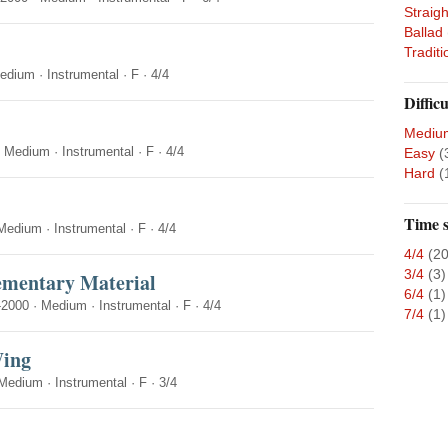
Straigh
Ballad
Traditi
edium
·
Instrumental
·
F
·
4/4
Difficu
Mediu
·
Medium
·
Instrumental
·
F
·
4/4
Easy
(
Hard
(
Time s
Medium
·
Instrumental
·
F
·
4/4
4/4
(20
3/4
(3)
ementary Material
6/4
(1)
-2000
·
Medium
·
Instrumental
·
F
·
4/4
7/4
(1)
Wing
Medium
·
Instrumental
·
F
·
3/4