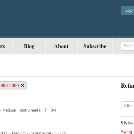
Logi
sts
Blog
About
Subscribe
Refin
×
1990-2000
·
Medium
·
Instrumental
·
F
·
3/4
Styles
Swing
-2000
·
Medium
·
Instrumental
·
F
·
6/4