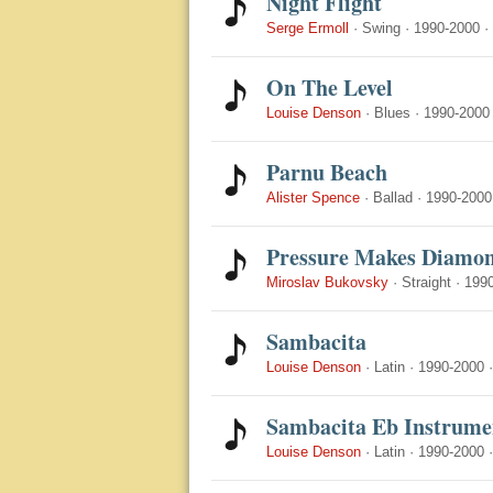
Night Flight
Serge Ermoll
·
Swing
·
1990-2000
·
On The Level
Louise Denson
·
Blues
·
1990-2000
Parnu Beach
Alister Spence
·
Ballad
·
1990-2000
Pressure Makes Diamo
Miroslav Bukovsky
·
Straight
·
199
Sambacita
Louise Denson
·
Latin
·
1990-2000
Sambacita Eb Instrume
Louise Denson
·
Latin
·
1990-2000