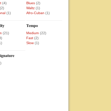
t
(4)
Blues
(2)
(2)
Waltz
(1)
onal
(1)
Afro-Cuban
(1)
lty
Tempo
m
(21)
Medium
(22)
3)
Fast
(2)
1)
Slow
(1)
ignature
)