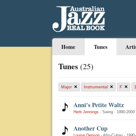
Home
Tunes
Arti
Tunes
(25)
×
×
×
Major
Instrumental
F
Anni's Petite Waltz
Herb Jennings
·
Swing
·
1990-2000
Another Cup
Louise Denson
·
Afro-Cuban
·
1990