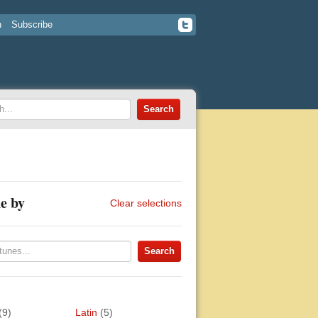
n
Subscribe
e by
Clear selections
(9)
Latin
(5)