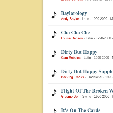
Baylorology
Andy Baylor
·
Latin
·
1990-2000
·
M
Cha Cha Che
Louise Denson
·
Latin
·
1990-2000
Dirty But Happy
Cam Robbins
·
Latin
·
1990-2000
·
Dirty But Happy Suppl
Backing Tracks
·
Traditional
·
1990
Flight Of The Broken 
Graeme Bell
·
Swing
·
1990-2000
·
It's On The Cards