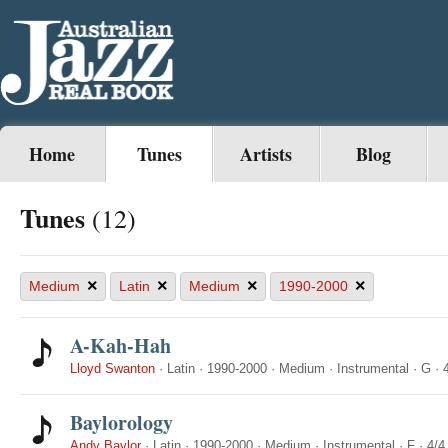
Home
Tunes
Artists
Blog
Tunes
(12)
×
×
×
×
Medium
Latin
Medium
1990-2000
A-Kah-Hah
Lloyd Swanton
·
Latin
·
1990-2000
·
Medium
·
Instrumental
·
G
·
Baylorology
Andy Baylor
·
Latin
·
1990-2000
·
Medium
·
Instrumental
·
F
·
4/4