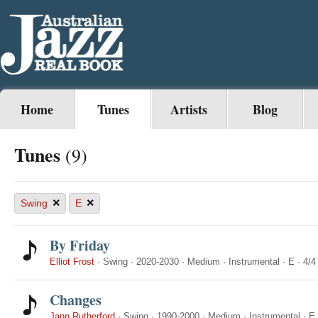
Home
Tunes
Artists
Blog
Tunes
(9)
×
×
Swing
E
By Friday
Elliot Frost
·
Swing
·
2020-2030
·
Medium
·
Instrumental
·
E
·
4/4
Changes
Jann Rutherford
·
Swing
·
1990-2000
·
Medium
·
Instrumental
·
E