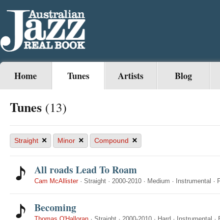
Home
Tunes
Artists
Blog
Tunes
(13)
×
×
×
Straight
Minor
Compound
All roads Lead To Roam
Cam McAllister
·
Straight
·
2000-2010
·
Medium
·
Instrumental
·
Becoming
Thomas O'Halloran
·
Straight
·
2000-2010
·
Hard
·
Instrumental
·