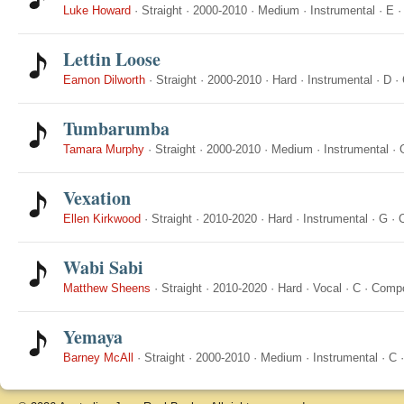
Luke Howard
·
Straight
·
2000-2010
·
Medium
·
Instrumental
·
E
Lettin Loose
Eamon Dilworth
·
Straight
·
2000-2010
·
Hard
·
Instrumental
·
D
·
Tumbarumba
Tamara Murphy
·
Straight
·
2000-2010
·
Medium
·
Instrumental
·
Vexation
Ellen Kirkwood
·
Straight
·
2010-2020
·
Hard
·
Instrumental
·
G
·
Wabi Sabi
Matthew Sheens
·
Straight
·
2010-2020
·
Hard
·
Vocal
·
C
·
Comp
Yemaya
Barney McAll
·
Straight
·
2000-2010
·
Medium
·
Instrumental
·
C