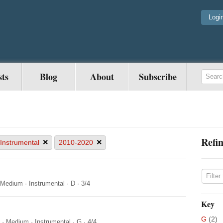
Logi
sts
Blog
About
Subscribe
Refin
×
×
Instrumental
2010-2020
Medium
·
Instrumental
·
D
·
3/4
Key
G
(2)
·
Medium
·
Instrumental
·
G
·
4/4