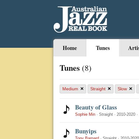
Home
Tunes
Arti
Tunes
(8)
×
×
×
Medium
Straight
Slow
Beauty of Glass
Sophie Min
·
Straight
·
2010-2020
·
Bunyips
Tony Barnard
·
Straight
·
2010-2020