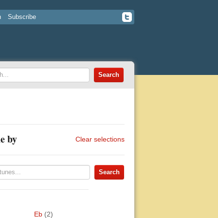
n
Subscribe
e by
Clear selections
Eb
(2)