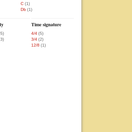
C
(1)
Db
(1)
ty
Time signature
(5)
4/4
(5)
(3)
3/4
(2)
12/8
(1)