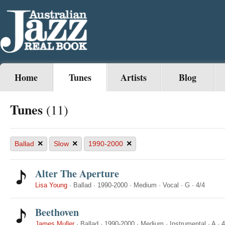
Home
Tunes
Artists
Blog
Tunes
(11)
×
×
×
Ballad
Slow
1990-2000
Alter The Aperture
Lisa Young
·
Ballad
·
1990-2000
·
Medium
·
Vocal
·
G
·
4/4
Beethoven
James Muller
·
Ballad
·
1990-2000
·
Medium
·
Instrumental
·
A
·
4