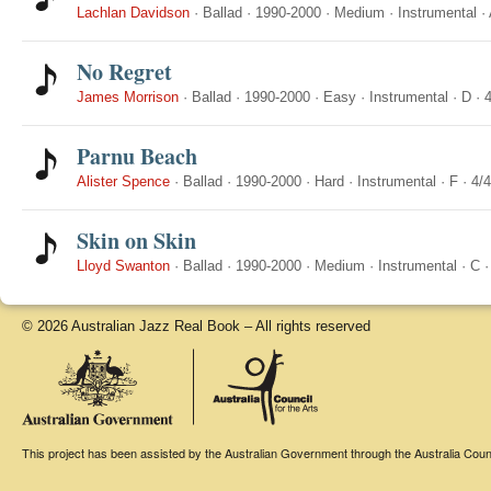
Lachlan Davidson
·
Ballad
·
1990-2000
·
Medium
·
Instrumental
·
No Regret
James Morrison
·
Ballad
·
1990-2000
·
Easy
·
Instrumental
·
D
·
4
Parnu Beach
Alister Spence
·
Ballad
·
1990-2000
·
Hard
·
Instrumental
·
F
·
4/4
Skin on Skin
Lloyd Swanton
·
Ballad
·
1990-2000
·
Medium
·
Instrumental
·
C
© 2026 Australian Jazz Real Book – All rights reserved
This project has been assisted by the Australian Government through the Australia Counci