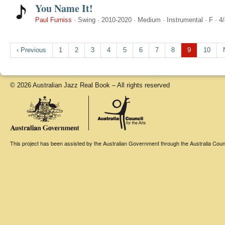
You Name It!
Paul Furniss
·
Swing
·
2010-2020
·
Medium
·
Instrumental
·
F
·
4/
‹ Previous
1
2
3
4
5
6
7
8
9
10
© 2026 Australian Jazz Real Book – All rights reserved
This project has been assisted by the Australian Government through the Australia Counci