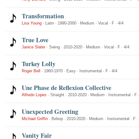
Transformation
Lisa Young
·
Latin
·
1990-2000
·
Medium
·
Vocal
·
F
·
4/4
True Love
Janice Slater
·
Swing
·
2010-2020
·
Medium
·
Vocal
·
F
·
4/4
Turkey Lolly
Roger Bell
·
1960-1970
·
Easy
·
Instrumental
·
F
·
4/4
Une Phase de Reflexion Collective
Alfredo Lopes
·
Straight
·
2010-2020
·
Medium
·
Instrumental
·
F
Unexpected Greeting
Michael Griffin
·
Bebop
·
2010-2020
·
Medium
·
Instrumental
·
F
Vanity Fair