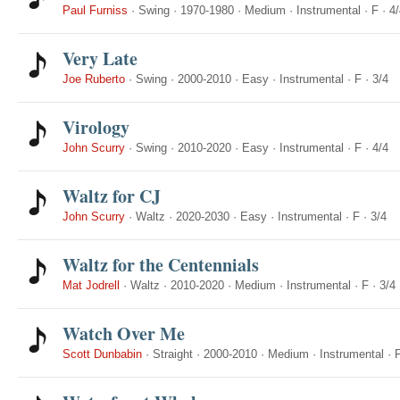
Paul Furniss
·
Swing
·
1970-1980
·
Medium
·
Instrumental
·
F
·
4/
Very Late
Joe Ruberto
·
Swing
·
2000-2010
·
Easy
·
Instrumental
·
F
·
3/4
Virology
John Scurry
·
Swing
·
2010-2020
·
Easy
·
Instrumental
·
F
·
4/4
Waltz for CJ
John Scurry
·
Waltz
·
2020-2030
·
Easy
·
Instrumental
·
F
·
3/4
Waltz for the Centennials
Mat Jodrell
·
Waltz
·
2010-2020
·
Medium
·
Instrumental
·
F
·
3/4
Watch Over Me
Scott Dunbabin
·
Straight
·
2000-2010
·
Medium
·
Instrumental
·