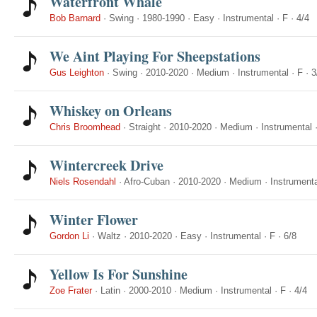
Waterfront Whale
Bob Barnard
·
Swing
·
1980-1990
·
Easy
·
Instrumental
·
F
·
4/4
We Aint Playing For Sheepstations
Gus Leighton
·
Swing
·
2010-2020
·
Medium
·
Instrumental
·
F
·
3
Whiskey on Orleans
Chris Broomhead
·
Straight
·
2010-2020
·
Medium
·
Instrumental
Wintercreek Drive
Niels Rosendahl
·
Afro-Cuban
·
2010-2020
·
Medium
·
Instrumenta
Winter Flower
Gordon Li
·
Waltz
·
2010-2020
·
Easy
·
Instrumental
·
F
·
6/8
Yellow Is For Sunshine
Zoe Frater
·
Latin
·
2000-2010
·
Medium
·
Instrumental
·
F
·
4/4