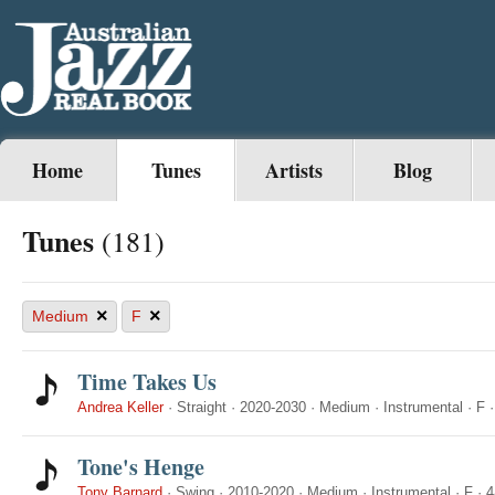
Home
Tunes
Artists
Blog
Tunes
(181)
×
×
Medium
F
Time Takes Us
Andrea Keller
·
Straight
·
2020-2030
·
Medium
·
Instrumental
·
F
Tone's Henge
Tony Barnard
·
Swing
·
2010-2020
·
Medium
·
Instrumental
·
F
·
4