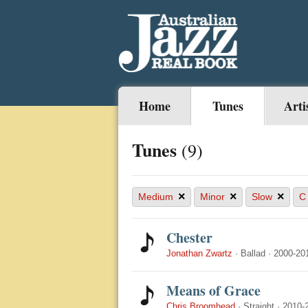
Home
Tunes
Arti
Tunes
(9)
×
×
×
Medium
Minor
Slow
C
Chester
Jonathan Zwartz
·
Ballad
·
2000-20
Means of Grace
Chris Broomhead
·
Straight
·
2010-