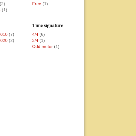
(2)
Free
(1)
o
(1)
Time signature
2010
(7)
4/4
(6)
2020
(2)
3/4
(1)
Odd meter
(1)