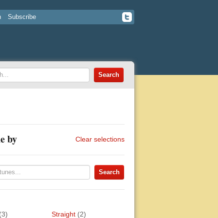
n
Subscribe
e by
Clear selections
(3)
Straight
(2)