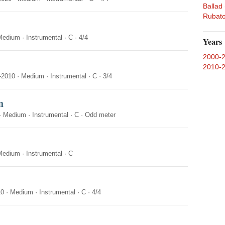
Ballad
Rubat
Medium
·
Instrumental
·
C
·
4/4
Years
2000-
2010-
-2010
·
Medium
·
Instrumental
·
C
·
3/4
n
·
Medium
·
Instrumental
·
C
·
Odd meter
Medium
·
Instrumental
·
C
10
·
Medium
·
Instrumental
·
C
·
4/4