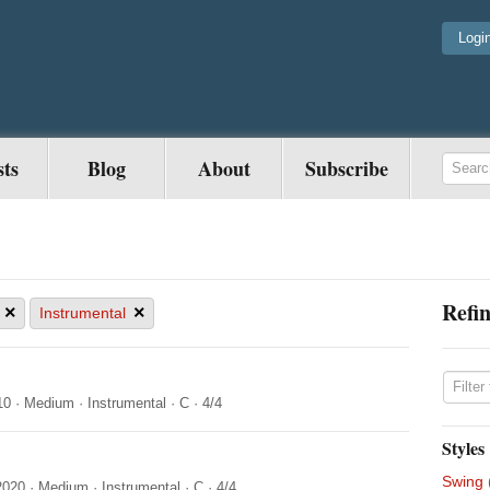
Logi
sts
Blog
About
Subscribe
Refin
×
×
Instrumental
10
·
Medium
·
Instrumental
·
C
·
4/4
Styles
Swing
2020
·
Medium
·
Instrumental
·
C
·
4/4