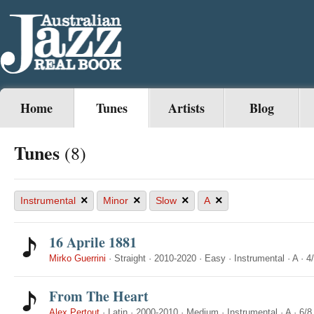
Home
Tunes
Artists
Blog
Tunes
(8)
×
×
×
×
Instrumental
Minor
Slow
A
16 Aprile 1881
Mirko Guerrini
·
Straight
·
2010-2020
·
Easy
·
Instrumental
·
A
·
4
From The Heart
Alex Pertout
·
Latin
·
2000-2010
·
Medium
·
Instrumental
·
A
·
6/8