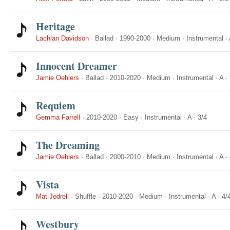
Heritage
Lachlan Davidson
·
Ballad
·
1990-2000
·
Medium
·
Instrumental
·
Innocent Dreamer
Jamie Oehlers
·
Ballad
·
2010-2020
·
Medium
·
Instrumental
·
A
·
Requiem
Gemma Farrell
·
2010-2020
·
Easy
·
Instrumental
·
A
·
3/4
The Dreaming
Jamie Oehlers
·
Ballad
·
2000-2010
·
Medium
·
Instrumental
·
A
·
Vista
Mat Jodrell
·
Shuffle
·
2010-2020
·
Medium
·
Instrumental
·
A
·
4/
Westbury