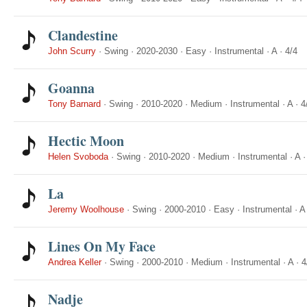
Clandestine
John Scurry
·
Swing
·
2020-2030
·
Easy
·
Instrumental
·
A
·
4/4
Goanna
Tony Barnard
·
Swing
·
2010-2020
·
Medium
·
Instrumental
·
A
·
4
Hectic Moon
Helen Svoboda
·
Swing
·
2010-2020
·
Medium
·
Instrumental
·
A
La
Jeremy Woolhouse
·
Swing
·
2000-2010
·
Easy
·
Instrumental
·
A
Lines On My Face
Andrea Keller
·
Swing
·
2000-2010
·
Medium
·
Instrumental
·
A
·
4
Nadje