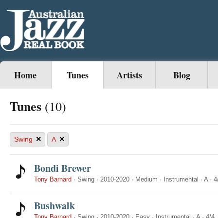
Home
Tunes
Artists
Blog
Tunes
(10)
×
×
Swing
A
Bondi Brewer
Tony Barnard
·
Swing
·
2010-2020
·
Medium
·
Instrumental
·
A
·
4
Bushwalk
Tony Barnard
·
Swing
·
2010-2020
·
Easy
·
Instrumental
·
A
·
4/4