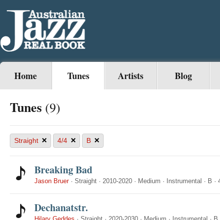
Home
Tunes
Artists
Blog
Tunes
(9)
×
×
×
Straight
4/4
B
Breaking Bad
Jason Bruer
·
Straight
·
2010-2020
·
Medium
·
Instrumental
·
B
·
Dechanatstr.
Hilary Geddes
·
Straight
·
2020-2030
·
Medium
·
Instrumental
·
B