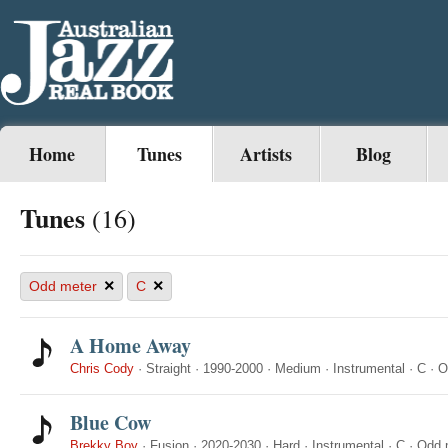
Home
Tunes
Artists
Blog
Tunes
(16)
×
×
Odd meter
C
A Home Away
Chris Cody
·
Straight
·
1990-2000
·
Medium
·
Instrumental
·
C
·
O
Blue Cow
Brekky Boy
·
Fusion
·
2020-2030
·
Hard
·
Instrumental
·
C
·
Odd 