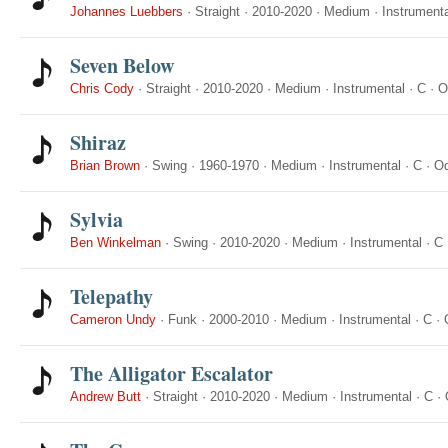
Johannes Luebbers
·
Straight
·
2010-2020
·
Medium
·
Instrumenta
Seven Below
Chris Cody
·
Straight
·
2010-2020
·
Medium
·
Instrumental
·
C
·
O
Shiraz
Brian Brown
·
Swing
·
1960-1970
·
Medium
·
Instrumental
·
C
·
Od
Sylvia
Ben Winkelman
·
Swing
·
2010-2020
·
Medium
·
Instrumental
·
C
Telepathy
Cameron Undy
·
Funk
·
2000-2010
·
Medium
·
Instrumental
·
C
·
The Alligator Escalator
Andrew Butt
·
Straight
·
2010-2020
·
Medium
·
Instrumental
·
C
·