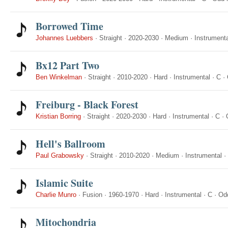
Borrowed Time
Johannes Luebbers
·
Straight
·
2020-2030
·
Medium
·
Instrumenta
Bx12 Part Two
Ben Winkelman
·
Straight
·
2010-2020
·
Hard
·
Instrumental
·
C
·
Freiburg - Black Forest
Kristian Borring
·
Straight
·
2020-2030
·
Hard
·
Instrumental
·
C
·
Hell's Ballroom
Paul Grabowsky
·
Straight
·
2010-2020
·
Medium
·
Instrumental
·
Islamic Suite
Charlie Munro
·
Fusion
·
1960-1970
·
Hard
·
Instrumental
·
C
·
Od
Mitochondria