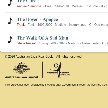
The Cure
Andrew Saragossi
·
Free
·
2020-2030
·
Medium
·
Instrumental
·
C
The Doyen - Apogee
Frock
·
Funk
·
1990-2000
·
Medium
·
Instrumental
·
C
·
Odd mete
The Walk Of A Sad Man
Steve Russell
·
Swing
·
2000-2010
·
Medium
·
Instrumental
·
C
·
© 2026 Australian Jazz Real Book – All rights reserved
This project has been assisted by the Australian Government through the Australia Counci