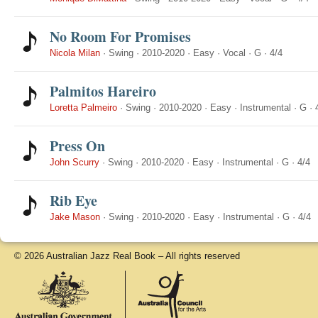
No Room For Promises
Nicola Milan
·
Swing
·
2010-2020
·
Easy
·
Vocal
·
G
·
4/4
Palmitos Hareiro
Loretta Palmeiro
·
Swing
·
2010-2020
·
Easy
·
Instrumental
·
G
·
Press On
John Scurry
·
Swing
·
2010-2020
·
Easy
·
Instrumental
·
G
·
4/4
Rib Eye
Jake Mason
·
Swing
·
2010-2020
·
Easy
·
Instrumental
·
G
·
4/4
© 2026 Australian Jazz Real Book – All rights reserved