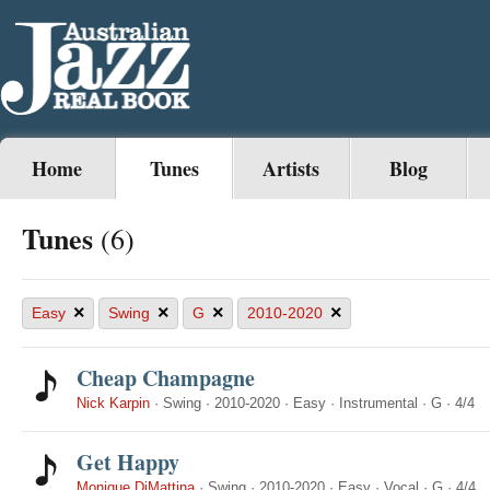
Home
Tunes
Artists
Blog
Tunes
(6)
×
×
×
×
Easy
Swing
G
2010-2020
Cheap Champagne
Nick Karpin
·
Swing
·
2010-2020
·
Easy
·
Instrumental
·
G
·
4/4
Get Happy
Monique DiMattina
·
Swing
·
2010-2020
·
Easy
·
Vocal
·
G
·
4/4