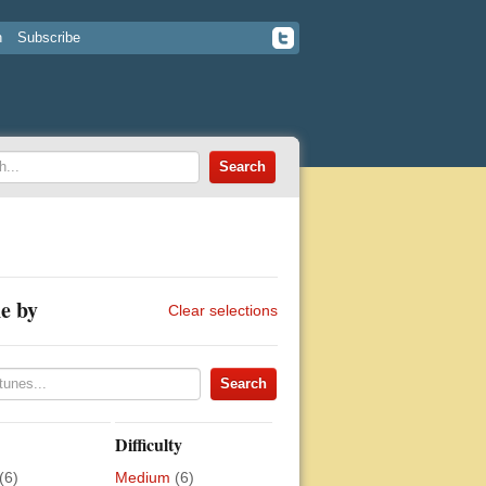
n
Subscribe
e by
Clear selections
Difficulty
(6)
Medium
(6)