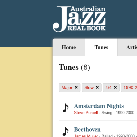
Home
Tunes
Arti
Tunes
(8)
×
×
×
Major
Slow
4/4
1990-
Amsterdam Nights
Steve Purcell
·
Swing
·
1990-2000
Beethoven
James Muller
·
Ballad
·
1990-2000