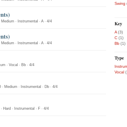
Swing
nts)
·
Medium
·
Instrumental
·
A
·
4/4
Key
A
(3)
nts)
C
(1)
·
Medium
·
Instrumental
·
A
·
4/4
Bb
(1)
Type
ium
·
Vocal
·
Bb
·
4/4
Instru
Vocal
(
0
·
Medium
·
Instrumental
·
Db
·
4/4
·
Hard
·
Instrumental
·
F
·
4/4