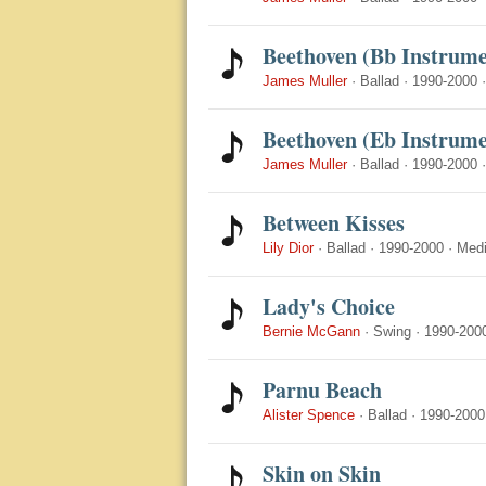
Beethoven (Bb Instrume
James Muller
·
Ballad
·
1990-2000
Beethoven (Eb Instrume
James Muller
·
Ballad
·
1990-2000
Between Kisses
Lily Dior
·
Ballad
·
1990-2000
·
Med
Lady's Choice
Bernie McGann
·
Swing
·
1990-200
Parnu Beach
Alister Spence
·
Ballad
·
1990-2000
Skin on Skin