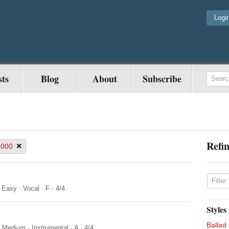
Logi
sts
Blog
About
Subscribe
Refin
×
2000
·
Easy
·
Vocal
·
F
·
4/4
Styles
Ballad
·
Medium
·
Instrumental
·
A
·
4/4