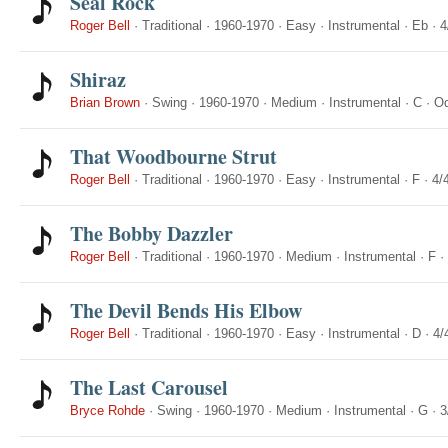
Seal Rock
Roger Bell
·
Traditional
·
1960-1970
·
Easy
·
Instrumental
·
Eb
·
4
Shiraz
Brian Brown
·
Swing
·
1960-1970
·
Medium
·
Instrumental
·
C
·
Od
That Woodbourne Strut
Roger Bell
·
Traditional
·
1960-1970
·
Easy
·
Instrumental
·
F
·
4/
The Bobby Dazzler
Roger Bell
·
Traditional
·
1960-1970
·
Medium
·
Instrumental
·
F
·
The Devil Bends His Elbow
Roger Bell
·
Traditional
·
1960-1970
·
Easy
·
Instrumental
·
D
·
4/
The Last Carousel
Bryce Rohde
·
Swing
·
1960-1970
·
Medium
·
Instrumental
·
G
·
3