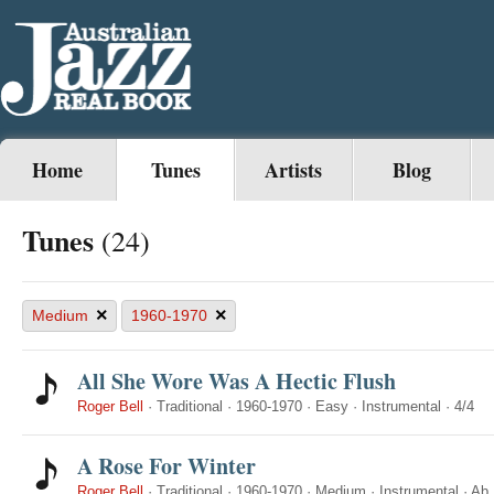
Home
Tunes
Artists
Blog
Tunes
(24)
×
×
Medium
1960-1970
All She Wore Was A Hectic Flush
Roger Bell
·
Traditional
·
1960-1970
·
Easy
·
Instrumental
·
4/4
A Rose For Winter
Roger Bell
·
Traditional
·
1960-1970
·
Medium
·
Instrumental
·
Ab