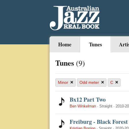
Home
Tunes
Arti
Tunes
(9)
×
×
×
Minor
Odd meter
C
Bx12 Part Two
Ben Winkelman
·
Straight
·
2010-2
Freiburg - Black Forest
Kristian Borring
·
Straight
·
2020-20