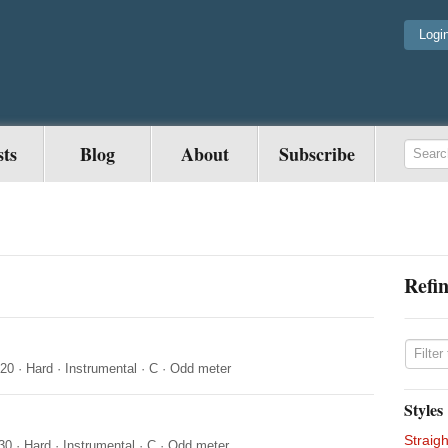
Logi
sts
Blog
About
Subscribe
Refin
020
·
Hard
·
Instrumental
·
C
·
Odd meter
Styles
Straigh
30
·
Hard
·
Instrumental
·
C
·
Odd meter