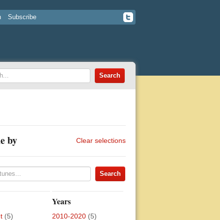
n
Subscribe
e by
Clear selections
Years
t
(5)
2010-2020
(5)