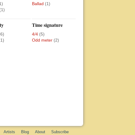
1)
Ballad
(1)
(1)
ty
Time signature
(6)
4/4
(5)
(1)
Odd meter
(2)
Artists
Blog
About
Subscribe