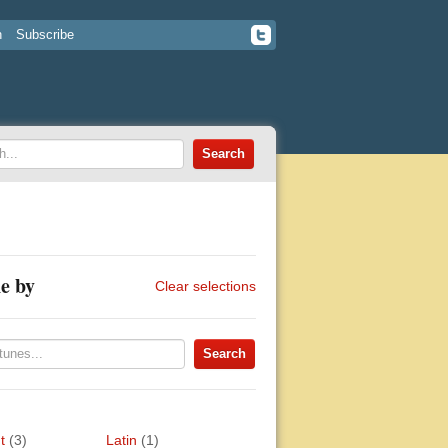
n
Subscribe
e by
Clear selections
t
(3)
Latin
(1)