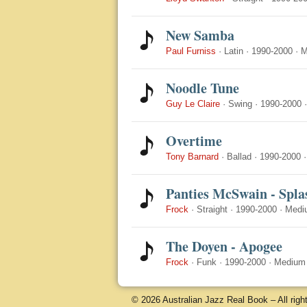
New Samba
Paul Furniss
·
Latin
·
1990-2000
·
M
Noodle Tune
Guy Le Claire
·
Swing
·
1990-2000
Overtime
Tony Barnard
·
Ballad
·
1990-2000
Panties McSwain - Spla
Frock
·
Straight
·
1990-2000
·
Medi
The Doyen - Apogee
Frock
·
Funk
·
1990-2000
·
Medium
© 2026 Australian Jazz Real Book – All righ