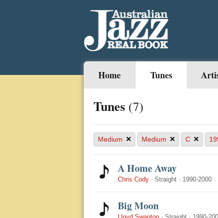
Home
Tunes
Arti
Tunes
(7)
×
×
×
Medium
Medium
C
19
A Home Away
Chris Cody
·
Straight
·
1990-2000
·
Big Moon
Lloyd Swanton
·
Straight
·
1990-20