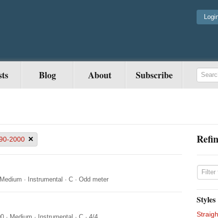
Logi
sts
Blog
About
Subscribe
Refin
×
90-2000
Medium
·
Instrumental
·
C
·
Odd meter
Styles
Straigh
00
·
Medium
·
Instrumental
·
C
·
4/4