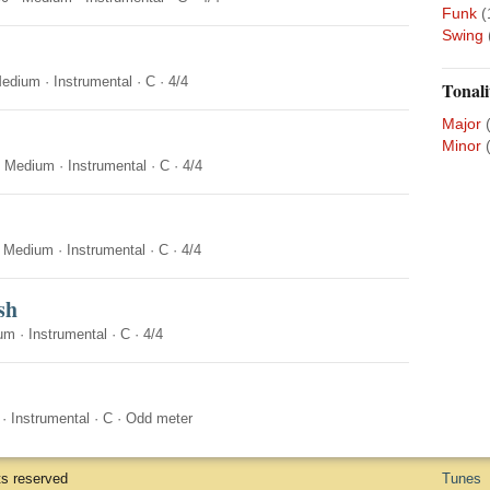
Funk
(
Swing
edium
·
Instrumental
·
C
·
4/4
Tonali
Major
Minor
·
Medium
·
Instrumental
·
C
·
4/4
·
Medium
·
Instrumental
·
C
·
4/4
sh
um
·
Instrumental
·
C
·
4/4
·
Instrumental
·
C
·
Odd meter
ts reserved
Tunes