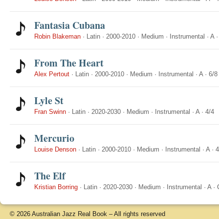
Fantasia Cubana
Robin Blakeman
·
Latin
·
2000-2010
·
Medium
·
Instrumental
·
A
From The Heart
Alex Pertout
·
Latin
·
2000-2010
·
Medium
·
Instrumental
·
A
·
6/8
Lyle St
Fran Swinn
·
Latin
·
2020-2030
·
Medium
·
Instrumental
·
A
·
4/4
Mercurio
Louise Denson
·
Latin
·
2000-2010
·
Medium
·
Instrumental
·
A
·
4
The Elf
Kristian Borring
·
Latin
·
2020-2030
·
Medium
·
Instrumental
·
A
·
© 2026 Australian Jazz Real Book – All rights reserved