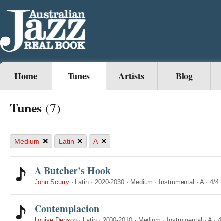
Home
Tunes
Artists
Blog
Tunes
(7)
×
×
×
Medium
Latin
A
A Butcher's Hook
John Scurry
·
Latin
·
2020-2030
·
Medium
·
Instrumental
·
A
·
4/4
Contemplacion
Louise Denson
·
Latin
·
2000-2010
·
Medium
·
Instrumental
·
A
·
4