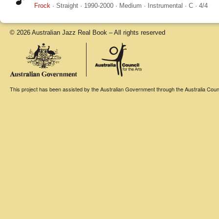
Frock
·
Straight
·
1990-2000
·
Medium
·
Instrumental
·
C
·
4/4
© 2026 Australian Jazz Real Book – All rights reserved
This project has been assisted by the Australian Government through the Australia Counci