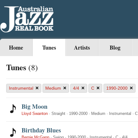
Home
Tunes
Artists
Blog
Tunes
(8)
×
×
×
×
×
Instrumental
Medium
4/4
C
1990-2000
Big Moon
Lloyd Swanton
·
Straight
·
1990-2000
·
Medium
·
Instrumental
·
C
Birthday Blues
Bernie McGann
·
Swing
·
1990-2000
·
Instrumental
·
C
·
4/4