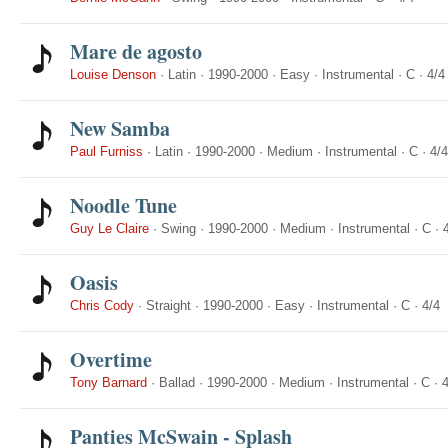
Mare de agosto
Louise Denson
·
Latin
·
1990-2000
·
Easy
·
Instrumental
·
C
·
4/4
New Samba
Paul Furniss
·
Latin
·
1990-2000
·
Medium
·
Instrumental
·
C
·
4/4
Noodle Tune
Guy Le Claire
·
Swing
·
1990-2000
·
Medium
·
Instrumental
·
C
·
Oasis
Chris Cody
·
Straight
·
1990-2000
·
Easy
·
Instrumental
·
C
·
4/4
Overtime
Tony Barnard
·
Ballad
·
1990-2000
·
Medium
·
Instrumental
·
C
·
4
Panties McSwain - Splash