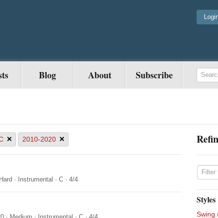
Logi
sts
Blog
About
Subscribe
Refin
×
×
C
2010-2020
Hard
·
Instrumental
·
C
·
4/4
Styles
Swing
20
·
Medium
·
Instrumental
·
C
·
4/4