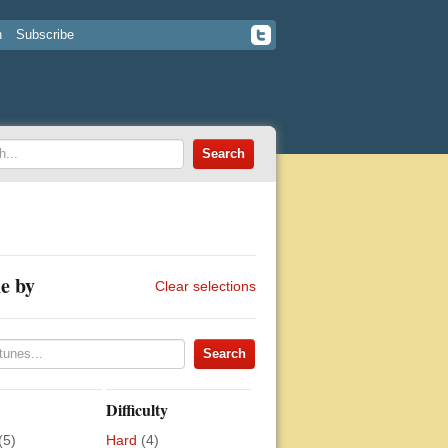
n
Subscribe
e by
Clear selections
Difficulty
(5)
Hard
(4)