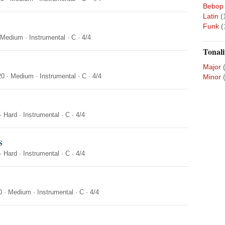
Bebop
Latin
(
Funk
(
Medium
·
Instrumental
·
C
·
4/4
Tonali
Major
20
·
Medium
·
Instrumental
·
C
·
4/4
Minor
·
Hard
·
Instrumental
·
C
·
4/4
s
·
Hard
·
Instrumental
·
C
·
4/4
0
·
Medium
·
Instrumental
·
C
·
4/4