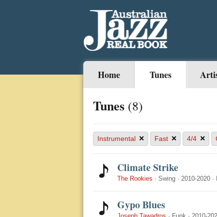
Home
Tunes
Arti
Tunes
(8)
×
×
×
Instrumental
Fast
4/4
Climate Strike
The Rookies
·
Swing
·
2010-2020
·
Gypo Blues
Joseph Tawadros
·
Funk
·
2010-20