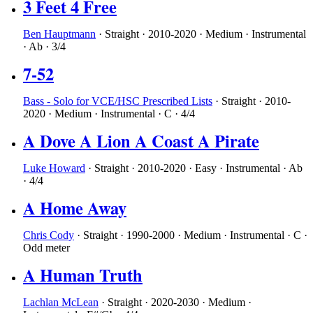
3 Feet 4 Free
Ben Hauptmann
·
Straight
·
2010-2020
·
Medium
·
Instrumental
·
Ab
·
3/4
7-52
Bass - Solo for VCE/HSC Prescribed Lists
·
Straight
·
2010-
2020
·
Medium
·
Instrumental
·
C
·
4/4
A Dove A Lion A Coast A Pirate
Luke Howard
·
Straight
·
2010-2020
·
Easy
·
Instrumental
·
Ab
·
4/4
A Home Away
Chris Cody
·
Straight
·
1990-2000
·
Medium
·
Instrumental
·
C
·
Odd meter
A Human Truth
Lachlan McLean
·
Straight
·
2020-2030
·
Medium
·