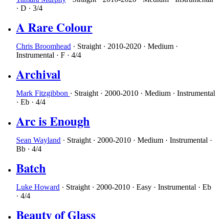
·
D
·
3/4
A Rare Colour
Chris Broomhead
·
Straight
·
2010-2020
·
Medium
·
Instrumental
·
F
·
4/4
Archival
Mark Fitzgibbon
·
Straight
·
2000-2010
·
Medium
·
Instrumental
·
Eb
·
4/4
Arc is Enough
Sean Wayland
·
Straight
·
2000-2010
·
Medium
·
Instrumental
·
Bb
·
4/4
Batch
Luke Howard
·
Straight
·
2000-2010
·
Easy
·
Instrumental
·
Eb
·
4/4
Beauty of Glass