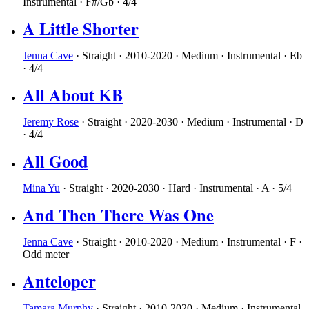
Instrumental
·
F#/Gb
·
4/4
A Little Shorter
Jenna Cave
·
Straight
·
2010-2020
·
Medium
·
Instrumental
·
Eb
·
4/4
All About KB
Jeremy Rose
·
Straight
·
2020-2030
·
Medium
·
Instrumental
·
D
·
4/4
All Good
Mina Yu
·
Straight
·
2020-2030
·
Hard
·
Instrumental
·
A
·
5/4
And Then There Was One
Jenna Cave
·
Straight
·
2010-2020
·
Medium
·
Instrumental
·
F
·
Odd meter
Anteloper
Tamara Murphy
·
Straight
·
2010-2020
·
Medium
·
Instrumental