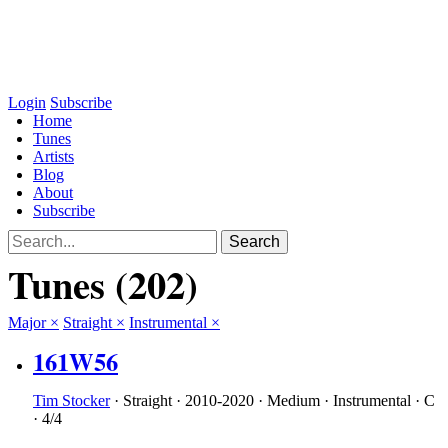
Login
Subscribe
Home
Tunes
Artists
Blog
About
Subscribe
Tunes
(202)
Major
×
Straight
×
Instrumental
×
161W56
Tim Stocker
·
Straight
·
2010-2020
·
Medium
·
Instrumental
·
C
·
4/4