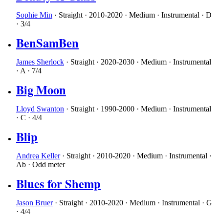
Sophie Min
·
Straight
·
2010-2020
·
Medium
·
Instrumental
·
D
·
3/4
BenSamBen
James Sherlock
·
Straight
·
2020-2030
·
Medium
·
Instrumental
·
A
·
7/4
Big Moon
Lloyd Swanton
·
Straight
·
1990-2000
·
Medium
·
Instrumental
·
C
·
4/4
Blip
Andrea Keller
·
Straight
·
2010-2020
·
Medium
·
Instrumental
·
Ab
·
Odd meter
Blues for Shemp
Jason Bruer
·
Straight
·
2010-2020
·
Medium
·
Instrumental
·
G
·
4/4