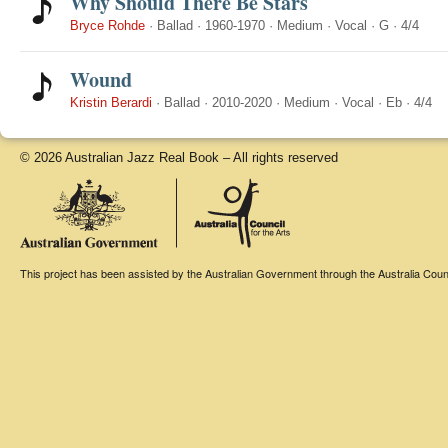
Why Should There Be Stars
Bryce Rohde
·
Ballad
·
1960-1970
·
Medium
·
Vocal
·
G
·
4/4
Wound
Kristin Berardi
·
Ballad
·
2010-2020
·
Medium
·
Vocal
·
Eb
·
4/4
© 2026 Australian Jazz Real Book – All rights reserved
This project has been assisted by the Australian Government through the Australia Counci