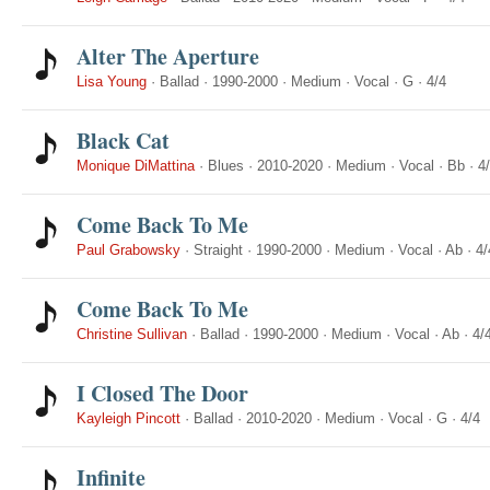
Alter The Aperture
Lisa Young
·
Ballad
·
1990-2000
·
Medium
·
Vocal
·
G
·
4/4
Black Cat
Monique DiMattina
·
Blues
·
2010-2020
·
Medium
·
Vocal
·
Bb
·
4
Come Back To Me
Paul Grabowsky
·
Straight
·
1990-2000
·
Medium
·
Vocal
·
Ab
·
4/
Come Back To Me
Christine Sullivan
·
Ballad
·
1990-2000
·
Medium
·
Vocal
·
Ab
·
4/
I Closed The Door
Kayleigh Pincott
·
Ballad
·
2010-2020
·
Medium
·
Vocal
·
G
·
4/4
Infinite