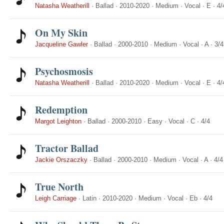
Natasha Weatherill
·
Ballad
·
2010-2020
·
Medium
·
Vocal
·
E
·
4/
On My Skin
Jacqueline Gawler
·
Ballad
·
2000-2010
·
Medium
·
Vocal
·
A
·
3/4
Psychosmosis
Natasha Weatherill
·
Ballad
·
2010-2020
·
Medium
·
Vocal
·
E
·
4/
Redemption
Margot Leighton
·
Ballad
·
2000-2010
·
Easy
·
Vocal
·
C
·
4/4
Tractor Ballad
Jackie Orszaczky
·
Ballad
·
2000-2010
·
Medium
·
Vocal
·
A
·
4/4
True North
Leigh Carriage
·
Latin
·
2010-2020
·
Medium
·
Vocal
·
Eb
·
4/4