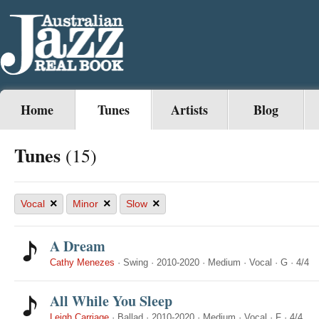
Home
Tunes
Artists
Blog
Tunes
(15)
×
×
×
Vocal
Minor
Slow
A Dream
Cathy Menezes
·
Swing
·
2010-2020
·
Medium
·
Vocal
·
G
·
4/4
All While You Sleep
Leigh Carriage
·
Ballad
·
2010-2020
·
Medium
·
Vocal
·
F
·
4/4